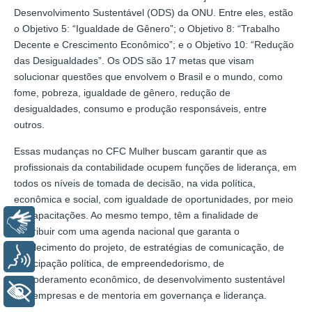
Desenvolvimento Sustentável (ODS) da ONU. Entre eles, estão
o Objetivo 5: “Igualdade de Gênero”; o Objetivo 8: “Trabalho
Decente e Crescimento Econômico”; e o Objetivo 10: “Redução
das Desigualdades”. Os ODS são 17 metas que visam
solucionar questões que envolvem o Brasil e o mundo, como
fome, pobreza, igualdade de gênero, redução de
desigualdades, consumo e produção responsáveis, entre
outros.
Essas mudanças no CFC Mulher buscam garantir que as
profissionais da contabilidade ocupem funções de liderança, em
todos os níveis de tomada de decisão, na vida política,
econômica e social, com igualdade de oportunidades, por meio
de capacitações. Ao mesmo tempo, têm a finalidade de
Libras
contribuir com uma agenda nacional que garanta o
fortalecimento do projeto, de estratégias de comunicação, de
Voz
participação política, de empreendedorismo, de
empoderamento econômico, de desenvolvimento sustentável
+ Acessibilidade
das empresas e de mentoria em governança e liderança.