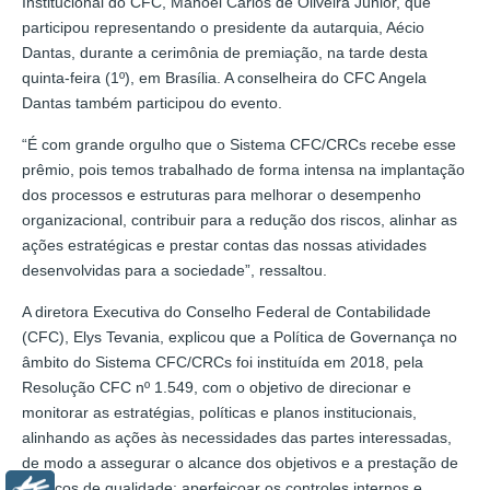
Institucional do CFC, Manoel Carlos de Oliveira Júnior, que
participou representando o presidente da autarquia, Aécio
Dantas, durante a cerimônia de premiação, na tarde desta
quinta-feira (1º), em Brasília. A conselheira do CFC Angela
Dantas também participou do evento.
“É com grande orgulho que o Sistema CFC/CRCs recebe esse
prêmio, pois temos trabalhado de forma intensa na implantação
dos processos e estruturas para melhorar o desempenho
organizacional, contribuir para a redução dos riscos, alinhar as
ações estratégicas e prestar contas das nossas atividades
desenvolvidas para a sociedade”, ressaltou.
A diretora Executiva do Conselho Federal de Contabilidade
(CFC), Elys Tevania, explicou que a Política de Governança no
âmbito do Sistema CFC/CRCs foi instituída em 2018, pela
Resolução CFC nº 1.549, com o objetivo de direcionar e
monitorar as estratégias, políticas e planos institucionais,
alinhando as ações às necessidades das partes interessadas,
de modo a assegurar o alcance dos objetivos e a prestação de
serviços de qualidade; aperfeiçoar os controles internos e