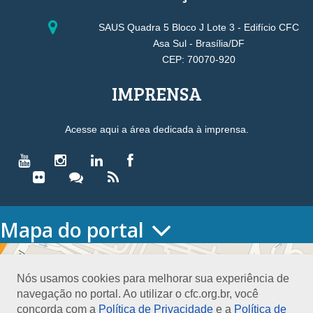
SAUS Quadra 5 Bloco J Lote 3 - Edifício CFC
Asa Sul - Brasília/DF
CEP: 70070-920
IMPRENSA
Acesse aqui a área dedicada à imprensa.
Mapa do portal
HOME
O CONSELHO
Nós usamos cookies para melhorar sua experiência de
Conselho Diretor
navegação no portal. Ao utilizar o cfc.org.br, você
Nossa Sede
concorda com a
Política de Privacidade
e a
Política de
Planejamento