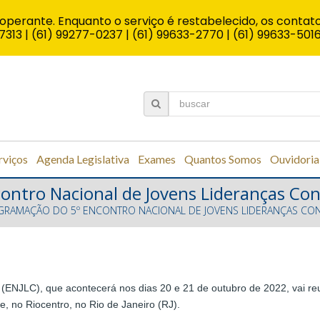
operante. Enquanto o serviço é restabelecido, os contato
7313 | (61) 99277-0237 | (61) 99633-2770 | (61) 99633-501
rviços
Agenda Legislativa
Exames
Quantos Somos
Ouvidoria
ontro Nacional de Jovens Lideranças Con
GRAMAÇÃO DO 5º ENCONTRO NACIONAL DE JOVENS LIDERANÇAS CON
(ENJLC), que acontecerá nos dias 20 e 21 de outubro de 2022, vai re
, no Riocentro, no Rio de Janeiro (RJ).