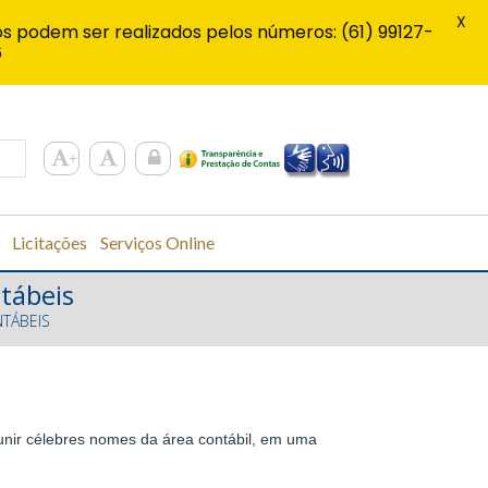
X
s podem ser realizados pelos números: (61) 99127-
6
Licitações
Serviços Online
tábeis
TÁBEIS
unir célebres nomes da área contábil, em uma