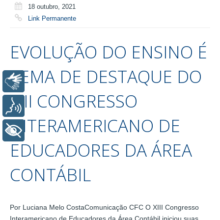
18 outubro, 2021
Link Permanente
EVOLUÇÃO DO ENSINO É
TEMA DE DESTAQUE DO
Libras
XIII CONGRESSO
Voz
INTERAMERICANO DE
+ Acessibilidade
EDUCADORES DA ÁREA
CONTÁBIL
Por Luciana Melo CostaComunicação CFC O XIII Congresso
Interamericano de Educadores da Área Contábil iniciou suas