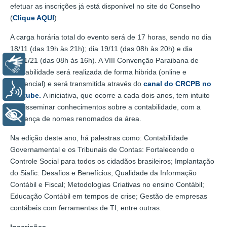
efetuar as inscrições já está disponível no site do Conselho
(
Clique AQUI
).
A carga horária total do evento será de 17 horas, sendo no dia
18/11 (das 19h às 21h); dia 19/11 (das 08h às 20h) e dia
20/11/21 (das 08h às 16h). A VIII Convenção Paraibana de
Libras
Contabilidade será realizada de forma hibrida (online e
presencial) e será transmitida através do
canal do CRCPB no
Voz
Youtube.
A iniciativa, que ocorre a cada dois anos, tem intuito
de disseminar conhecimentos sobre a contabilidade, com a
+ Acessibilidade
presença de nomes renomados da área.
Na edição deste ano, há palestras como: Contabilidade
Governamental e os Tribunais de Contas: Fortalecendo o
Controle Social para todos os cidadãos brasileiros; Implantação
do Siafic: Desafios e Benefícios; Qualidade da Informação
Contábil e Fiscal; Metodologias Criativas no ensino Contábil;
Educação Contábil em tempos de crise; Gestão de empresas
contábeis com ferramentas de TI, entre outras.
Inscrições