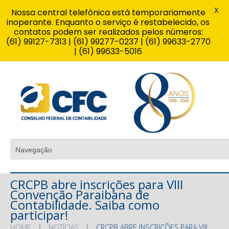
X
Nossa central telefônica está temporariamente
inoperante. Enquanto o serviço é restabelecido, os
contatos podem ser realizados pelos números:
(61) 99127-7313 | (61) 99277-0237 | (61) 99633-2770
| (61) 99633-5016
CRCPB abre inscrições para VIII
Convenção Paraibana de
Contabilidade. Saiba como
participar!
HOME
NOTÍCIAS
CRCPB ABRE INSCRIÇÕES PARA VIII