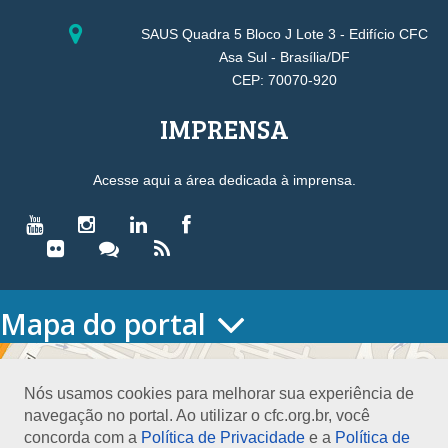
SAUS Quadra 5 Bloco J Lote 3 - Edifício CFC
Asa Sul - Brasília/DF
CEP: 70070-920
IMPRENSA
Acesse aqui a área dedicada à imprensa.
Mapa do portal
HOME
O CONSELHO
Nós usamos cookies para melhorar sua experiência de
Conselho Diretor
navegação no portal. Ao utilizar o cfc.org.br, você
Nossa Sede
concorda com a
Política de Privacidade
e a
Política de
Planejamento