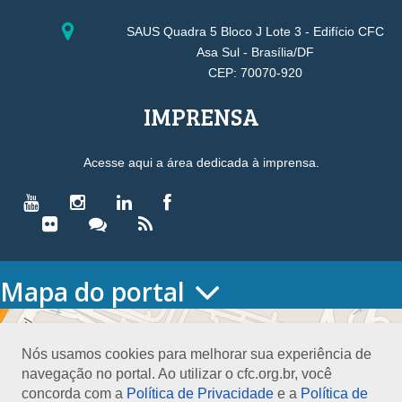
SAUS Quadra 5 Bloco J Lote 3 - Edifício CFC
Asa Sul - Brasília/DF
CEP: 70070-920
IMPRENSA
Acesse aqui a área dedicada à imprensa.
Mapa do portal
HOME
O CONSELHO
Nós usamos cookies para melhorar sua experiência de
Conselho Diretor
navegação no portal. Ao utilizar o cfc.org.br, você
Nossa Sede
concorda com a
Política de Privacidade
e a
Política de
Planejamento