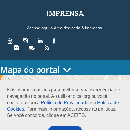
IMPRENSA
Acesse aqui a área dedicada à imprensa.
Mapa do portal
HOME
O CONSELHO
Nós usamos cookies para melhorar sua experiência de
Conselho Diretor
navegação no portal. Ao utilizar o cfc.org.br, você
Nossa Sede
concorda com a
Política de Privacidade
e a
Política de
Planejamento
Cookies
. Para mais informações, acesse as políticas.
Organograma
Se você concorda, clique em ACEITO.
Medalha João Lyra
Presidentes do CFC – Gestões anteriores