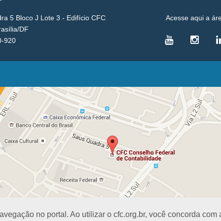
a 5 Bloco J Lote 3 - Edifício CFC
Acesse aqui a ár
rasília/DF
0-920
VICE-PRESIDÊNCIAS
Administrativa
L
Controle Interno
D
Desenvolvimento Profissional
R
Governança e Gestão Estratégica
N
Fiscalização, Ética e Disciplina
I
Técnica
S
Registro
PROJETOS E PROGRAMAS
A
Excelência na Contabilidade
R
Visitas Escolares
E
egação no portal. Ao utilizar o cfc.org.br, você concorda com
Difusão Cultural
E