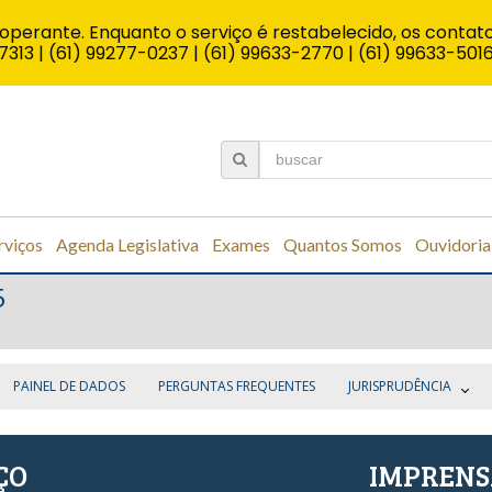
operante. Enquanto o serviço é restabelecido, os contato
7313 | (61) 99277-0237 | (61) 99633-2770 | (61) 99633-501
rviços
Agenda Legislativa
Exames
Quantos Somos
Ouvidoria
5
PAINEL DE DADOS
PERGUNTAS FREQUENTES
JURISPRUDÊNCIA
ÇO
IMPREN