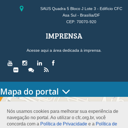
SAUS Quadra 5 Bloco J Lote 3 - Edifício CFC
Asa Sul - Brasília/DF
CEP: 70070-920
IMPRENSA
Acesse aqui a área dedicada à imprensa.
Mapa do portal
HOME
O CONSELHO
Nós usamos cookies para melhorar sua experiência de
Conselho Diretor
navegação no portal. Ao utilizar o cfc.org.br, você
Nossa Sede
concorda com a
Política de Privacidade
e a
Política de
Planejamento