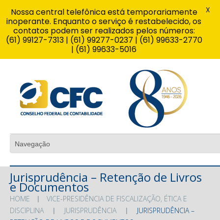
X
Nossa central telefônica está temporariamente
inoperante. Enquanto o serviço é restabelecido, os
contatos podem ser realizados pelos números:
(61) 99127-7313 | (61) 99277-0237 | (61) 99633-2770
| (61) 99633-5016
Jurisprudência – Retenção de Livros
e Documentos
HOME
VICE-PRESIDÊNCIA DE FISCALIZAÇÃO, ÉTICA E
DISCIPLINA
JURISPRUDÊNCIA
JURISPRUDÊNCIA –