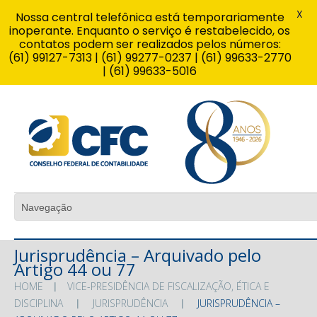
X
Nossa central telefônica está temporariamente
inoperante. Enquanto o serviço é restabelecido, os
contatos podem ser realizados pelos números:
(61) 99127-7313 | (61) 99277-0237 | (61) 99633-2770
| (61) 99633-5016
Jurisprudência – Arquivado pelo
Artigo 44 ou 77
HOME
VICE-PRESIDÊNCIA DE FISCALIZAÇÃO, ÉTICA E
DISCIPLINA
JURISPRUDÊNCIA
JURISPRUDÊNCIA –