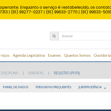
operante. Enquanto o serviço é restabelecido, os contato
7313 | (61) 99277-0237 | (61) 99633-2770 | (61) 99633-501
rviços
Agenda Legislativa
Exames
Quantos Somos
Ouvidoria
 DISCIPLINA
EMENTAS
REGISTRO (PF/PJ)
PAINEL DE DADOS
PERGUNTAS FREQUENTES
JURISPRUDÊNCIA