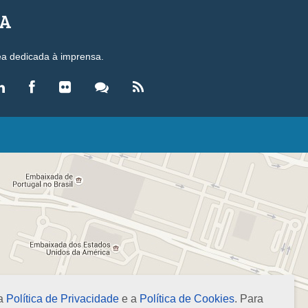
SA
ea dedicada à imprensa.
LEGISLAÇÃO
eis
ecretos-Lei
esoluções
ormas Brasileiras de Contabilidade
nstruções Normativas
úmulas
NOTÍCIAS
gência de Notícias
 a
Política de Privacidade
e a
Política de Cookies
. Para
evista Brasileira de Contabilidade (RBC)