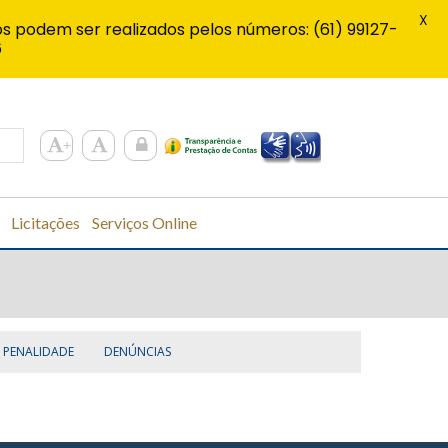
X
s podem ser realizados pelos números: (61) 99127-
6
Licitações
Serviços Online
PENALIDADE
DENÚNCIAS