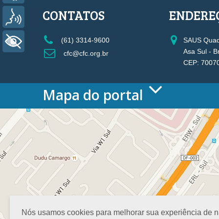
CONTATOS
ENDERE
Voz
(61) 3314-9600
SAUS Quadr
+ Acessibilidade
Asa Sul - B
cfc@cfc.org.br
CEP: 7007
Mapa do portal
HOME
O CONSELHO
Conselho Diretor
Nossa Sede
Planejamento
Organograma
Medalha João Lyra
Presidentes do CFC – Gestões anteriores
PRESIDÊNCIA
Nós usamos cookies para melhorar sua experiência de nav
O Presidente