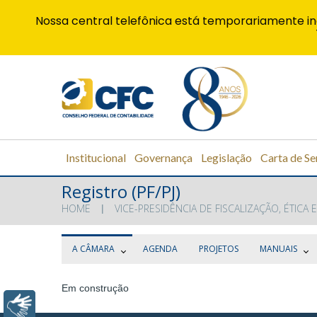
Nossa central telefônica está temporariamente in
Institucional
Governança
Legislação
Carta de Se
Registro (PF/PJ)
HOME
VICE-PRESIDÊNCIA DE FISCALIZAÇÃO, ÉTICA E
A CÂMARA
AGENDA
PROJETOS
MANUAIS
Em construção
Libras