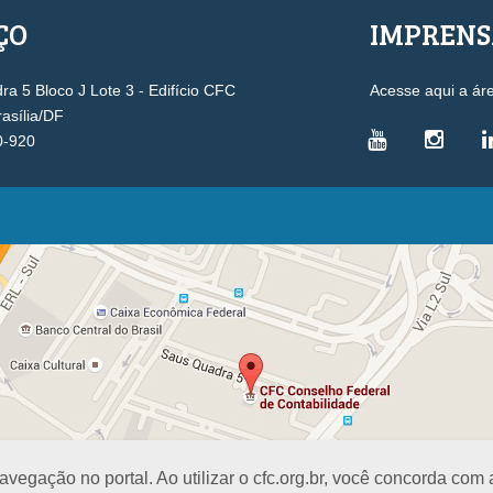
ÇO
IMPREN
a 5 Bloco J Lote 3 - Edifício CFC
Acesse aqui a ár
rasília/DF
0-920
VICE-PRESIDÊNCIAS
Administrativa
L
Controle Interno
D
Desenvolvimento Profissional
R
Governança e Gestão Estratégica
N
Fiscalização, Ética e Disciplina
I
Técnica
S
Registro
PROJETOS E PROGRAMAS
A
egação no portal. Ao utilizar o cfc.org.br, você concorda com
Excelência na Contabilidade
R