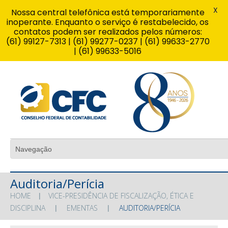
X
Nossa central telefônica está temporariamente
inoperante. Enquanto o serviço é restabelecido, os
contatos podem ser realizados pelos números:
(61) 99127-7313 | (61) 99277-0237 | (61) 99633-2770
| (61) 99633-5016
Auditoria/Perícia
HOME
VICE-PRESIDÊNCIA DE FISCALIZAÇÃO, ÉTICA E
DISCIPLINA
EMENTAS
AUDITORIA/PERÍCIA