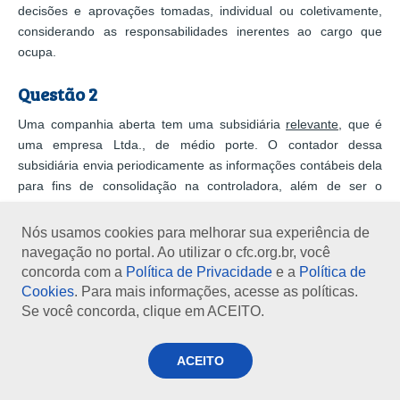
decisões e aprovações tomadas, individual ou coletivamente,
considerando as responsabilidades inerentes ao cargo que
ocupa.
Questão 2
Uma companhia aberta tem uma subsidiária
relevante
, que é
uma empresa Ltda., de médio porte. O contador dessa
subsidiária envia periodicamente as informações contábeis dela
para fins de consolidação na controladora, além de ser o
responsável técnico das demonstrações contábeis dessa
subsidiária ao final do exercício. O contador dessa subsidiária
Nós usamos cookies para melhorar sua experiência de
está sujeito ao cumprimento da pontuação de educação
navegação no portal. Ao utilizar o cfc.org.br, você
profissional continuada nos termos da Norma?
concorda com a
Política de Privacidade
e a
Política de
Cookies
. Para mais informações, acesse as políticas.
Resposta
Se você concorda, clique em ACEITO.
Sim. Ele tem que cumprir os requisitos da Norma, não porque
ACEITO
seja responsável pela elaboração das demonstrações contábeis
da subsidiária em si, mas devido a sua participação indireta no