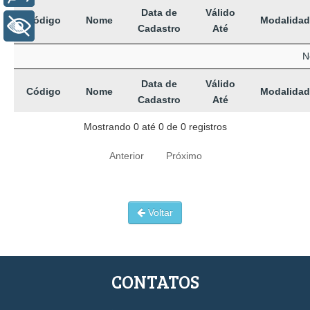
Data de
Válido
Código
Nome
Modalidad
+ Acessibilidade
Cadastro
Até
N
Data de
Válido
Código
Nome
Modalidad
Cadastro
Até
Mostrando 0 até 0 de 0 registros
Anterior
Próximo
Voltar
CONTATOS