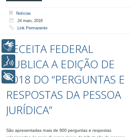
Notícias
24 maio, 2018
Link Permanente
RECEITA FEDERAL
Libras
PUBLICA A EDIÇÃO DE
Voz
2018 DO “PERGUNTAS E
+ Acessibilidade
RESPOSTAS DA PESSOA
JURÍDICA”
São apresentadas mais de 900 perguntas e respostas