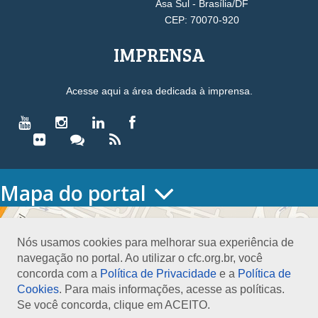
Asa Sul - Brasília/DF
CEP: 70070-920
IMPRENSA
Acesse aqui a área dedicada à imprensa.
Mapa do portal
HOME
O CONSELHO
Nós usamos cookies para melhorar sua experiência de
Conselho Diretor
navegação no portal. Ao utilizar o cfc.org.br, você
Nossa Sede
concorda com a
Política de Privacidade
e a
Política de
Planejamento
Cookies
. Para mais informações, acesse as políticas.
Organograma
Se você concorda, clique em ACEITO.
Medalha João Lyra