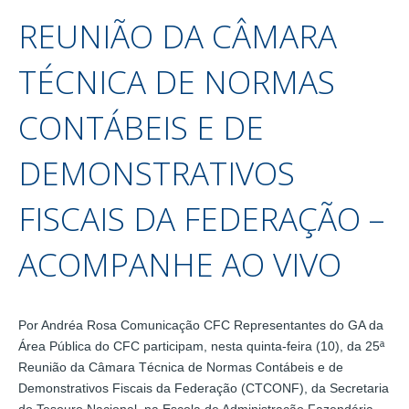
REUNIÃO DA CÂMARA
TÉCNICA DE NORMAS
CONTÁBEIS E DE
DEMONSTRATIVOS
FISCAIS DA FEDERAÇÃO –
ACOMPANHE AO VIVO
Por Andréa Rosa Comunicação CFC Representantes do GA da
Área Pública do CFC participam, nesta quinta-feira (10), da 25ª
Reunião da Câmara Técnica de Normas Contábeis e de
Demonstrativos Fiscais da Federação (CTCONF), da Secretaria
do Tesouro Nacional, na Escola de Administração Fazendária