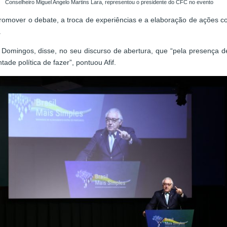
Conselheiro Miguel Angelo Martins Lara, representou o presidente do CFC no evento
omover o debate, a troca de experiências e a elaboração de ações conj
.
f Domingos, disse, no seu discurso de abertura, que “pela presença 
de política de fazer”, pontuou Afif.