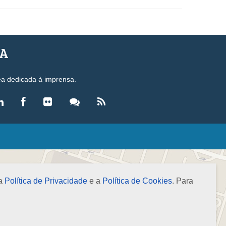
SA
ea dedicada à imprensa.
LEGISLAÇÃO
eis
ecretos-Lei
 a
Política de Privacidade
e a
Política de Cookies
. Para
esoluções
ormas Brasileiras de Contabilidade
nstruções Normativas
úmulas