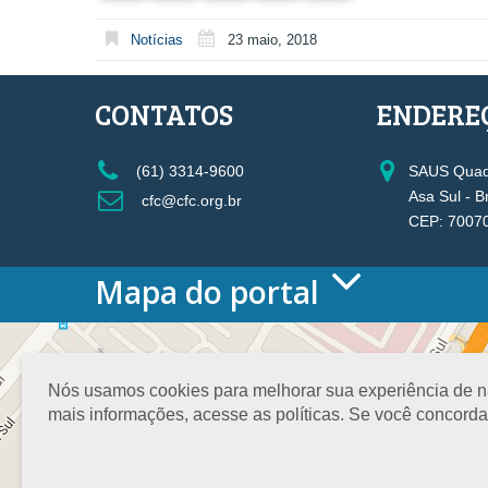
Notícias
23 maio, 2018
CONTATOS
ENDERE
(61) 3314-9600
SAUS Quadr
Asa Sul - B
cfc@cfc.org.br
CEP: 7007
Mapa do portal
HOME
O CONSELHO
Conselho Diretor
Nós usamos cookies para melhorar sua experiência de nav
Nossa Sede
mais informações, acesse as políticas. Se você concord
Planejamento
Organograma
Medalha João Lyra