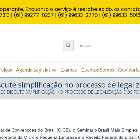
operante. Enquanto o serviço é restabelecido, os contato
7313 | (61) 99277-0237 | (61) 99633-2770 | (61) 99633-501
rviços
Agenda Legislativa
Exames
Quantos Somos
Ouvidoria
scute simplificação no processo de lega
PLES DISCUTE SIMPLIFICAÇÃO NO PROCESSO DE LEGALIZAÇÃO DOS 
nal de Convenções do Brasil (CICB), o Seminário Brasil Mais Simples, 
cretaria da Micro e Pequena Empresa e a Receita Federal do Brasil. O