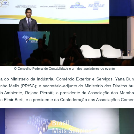
O Conselho Federal de Contabilidade é um dos apoiadores do evento
a do Ministério da Indústria, Comércio Exterior e Serviços, Yana Du
o Mello (PR/SC); o secretário-adjunto do Ministério dos Direitos hum
eio Ambiente, Rejane Pieratti; o presidente da Associação dos Membr
io Elmir Berti; e o presidente da Confederação das Associações Comerci