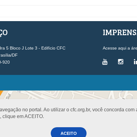
ÇO
IMPREN
a 5 Bloco J Lote 3 - Edifício CFC
Acesse aqui a ár
rasília/DF
0-920
VICE-PRESIDÊNCIAS
Administrativa
L
Controle Interno
D
egação no portal. Ao utilizar o cfc.org.br, você concorda com
Desenvolvimento Profissional
R
a, clique em ACEITO.
Governança e Gestão Estratégica
N
Fiscalização, Ética e Disciplina
I
ACEITO
Técnica
S