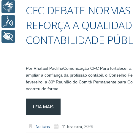
CFC DEBATE NORMAS 
Libras
REFORÇA A QUALIDAD
Voz
CONTABILIDADE PÚBL
+ Acessibilidade
Por Rhafael PadilhaComunicação CFC Para fortalecer a q
ampliar a confiança da profissão contábil, o Conselho Fe
fevereiro, a 80ª Reunião do Comitê Permanente para Con
ocorreu de forma…
LEIA MAIS
Notícias
11 fevereiro, 2026