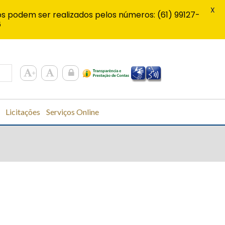
X
s podem ser realizados pelos números: (61) 99127-
6
Licitações
Serviços Online