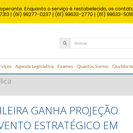
operante. Enquanto o serviço é restabelecido, os contato
7313 | (61) 99277-0237 | (61) 99633-2770 | (61) 99633-501
rviços
Agenda Legislativa
Exames
Quantos Somos
Ouvidoria
lica
ILEIRA GANHA PROJEÇÃO
VENTO ESTRATÉGICO EM