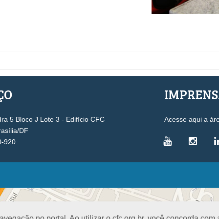
ÇO
IMPREN
a 5 Bloco J Lote 3 - Edifício CFC
Acesse aqui a ár
rasília/DF
0-920
VICE-PRESIDÊNCIAS
Administrativa
L
Controle Interno
D
egação no portal. Ao utilizar o cfc.org.br, você concorda com