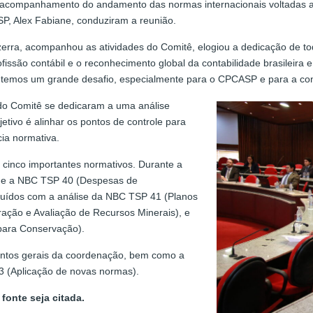
e o acompanhamento do andamento das normas internacionais voltadas 
P, Alex Fabiane, conduziram a reunião.
erra, acompanhou as atividades do Comitê, elogiou a dedicação de tod
ofissão contábil e o reconhecimento global da contabilidade brasileira 
o, temos um grande desafio, especialmente para o CPCASP e para a cont
do Comitê se dedicaram a uma análise
ivo é alinhar os pontos de controle para
cia normativa.
s cinco importantes normativos. Durante a
 e a NBC TSP 40 (Despesas de
cluídos com a análise da NBC TSP 41 (Planos
ação e Avaliação de Recursos Minerais), e
para Conservação).
untos gerais da coordenação, bem como a
 (Aplicação de novas normas).
fonte seja citada.