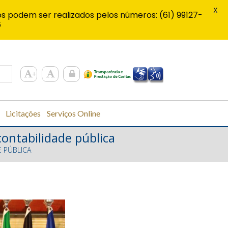
X
s podem ser realizados pelos números: (61) 99127-
6
Licitações
Serviços Online
contabilidade pública
 PÚBLICA