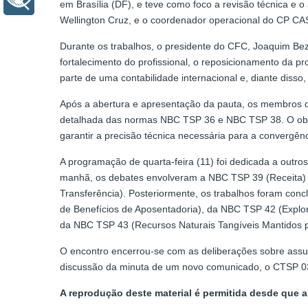
em Brasília (DF), e teve como foco a revisão técnica 
Wellington Cruz, e o coordenador operacional do CP CAS
Durante os trabalhos, o presidente do CFC, Joaquim Bez
fortalecimento do profissional, o reposicionamento da pr
parte de uma contabilidade internacional e, diante diss
Após a abertura e apresentação da pauta, os membros 
detalhada das normas NBC TSP 36 e NBC TSP 38. O objet
garantir a precisão técnica necessária para a convergên
A programação de quarta-feira (11) foi dedicada a outro
manhã, os debates envolveram a NBC TSP 39 (Receita)
Transferência). Posteriormente, os trabalhos foram con
de Benefícios de Aposentadoria), da NBC TSP 42 (Explor
da NBC TSP 43 (Recursos Naturais Tangíveis Mantidos 
O encontro encerrou-se com as deliberações sobre ass
discussão da minuta de um novo comunicado, o CTSP 03
A reprodução deste material é permitida desde que a 