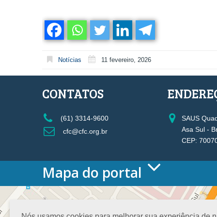
Notícias
11 fevereiro, 2026
CONTATOS
ENDERE
(61) 3314-9600
SAUS Quadr
Asa Sul - B
cfc@cfc.org.br
CEP: 7007
Mapa do portal
HOME
O CONSELHO
Conselho Diretor
Nós usamos cookies para melhorar sua experiência de nav