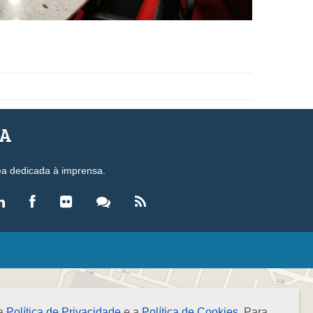
SA
ea dedicada à imprensa.
LEGISLAÇÃO
eis
ecretos-Lei
 a
Política de Privacidade
e a
Política de Cookies
. Para