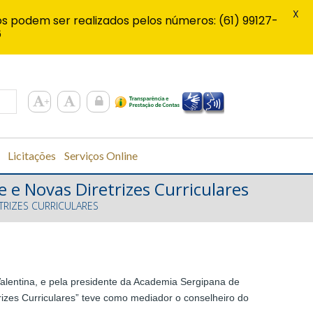
X
s podem ser realizados pelos números: (61) 99127-
6
Licitações
Serviços Online
 e Novas Diretrizes Curriculares
TRIZES CURRICULARES
Valentina, e pela presidente da Academia Sergipana de
rizes Curriculares” teve como mediador o conselheiro do