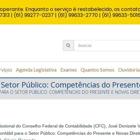
operante. Enquanto o serviço é restabelecido, os contato
7313 | (61) 99277-0237 | (61) 99633-2770 | (61) 99633-501
rviços
Agenda Legislativa
Exames
Quantos Somos
Ouvidoria
Setor Público: Competências do Presente
ARA O SETOR PÚBLICO: COMPETÊNCIAS DO PRESENTE E NOVAS DIRE
fissional do Conselho Federal de Contabilidade (CFC), José Donizete 
ontábil para o Setor Público: Competências do Presente e Novas Diret