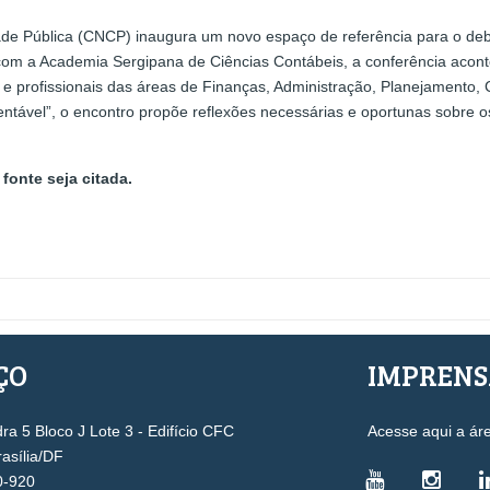
de Pública (CNCP) inaugura um novo espaço de referência para o debat
com a Academia Sergipana de Ciências Contábeis, a conferência acont
s e profissionais das áreas de Finanças, Administração, Planejamento
entável”, o encontro propõe reflexões necessárias e oportunas sobre 
fonte seja citada.
ÇO
IMPREN
a 5 Bloco J Lote 3 - Edifício CFC
Acesse aqui a ár
rasília/DF
0-920