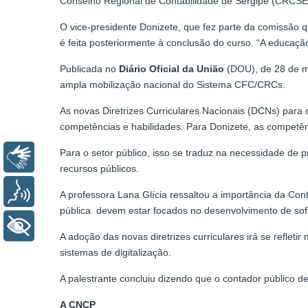
Conselho Regional de Contabilidade de Sergipe (CRCSE
O vice-presidente Donizete, que fez parte da comissão q
é feita posteriormente à conclusão do curso. “A educaçã
Publicada no
Diário Oficial da União
(DOU), de 28 de ma
ampla mobilização nacional do Sistema CFC/CRCs.
As novas Diretrizes Curriculares Nacionais (DCNs) pa
competências e habilidades. Para Donizete, as competên
Para o setor público, isso se traduz na necessidade de p
Libras
recursos públicos.
Voz
A professora Lana Glícia ressaltou a importância da Cont
pública devem estar focados no desenvolvimento de soft s
+ Acessibilidade
A adoção das novas diretrizes curriculares irá se reflet
sistemas de digitalização.
A palestrante concluiu dizendo que o contador público dev
A CNCP