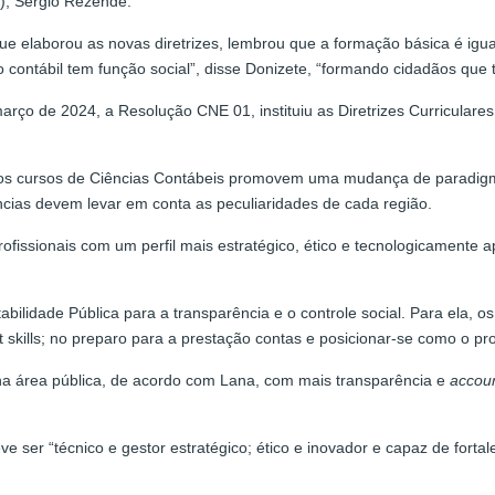
), Sérgio Rezende.
ue elaborou as novas diretrizes, lembrou que a formação básica é igua
o contábil tem função social”, disse Donizete, “formando cidadãos que 
rço de 2024, a Resolução CNE 01, instituiu as Diretrizes Curriculare
ra os cursos de Ciências Contábeis promovem uma mudança de paradi
cias devem levar em conta as peculiaridades de cada região.
rofissionais com um perfil mais estratégico, ético e tecnologicamente a
abilidade Pública para a transparência e o controle social. Para ela,
kills; no preparo para a prestação contas e posicionar-se como o prof
ir na área pública, de acordo com Lana, com mais transparência e
accoun
e ser “técnico e gestor estratégico; ético e inovador e capaz de fortal