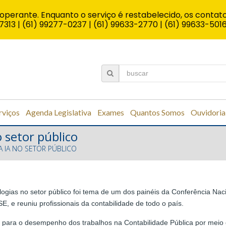
operante. Enquanto o serviço é restabelecido, os contato
7313 | (61) 99277-0237 | (61) 99633-2770 | (61) 99633-501
rviços
Agenda Legislativa
Exames
Quantos Somos
Ouvidoria
o setor público
A IA NO SETOR PÚBLICO
logias no setor público foi tema de um dos painéis da Conferência Nac
E, e reuniu profissionais da contabilidade de todo o país.
s para o desempenho dos trabalhos na Contabilidade Pública por meio