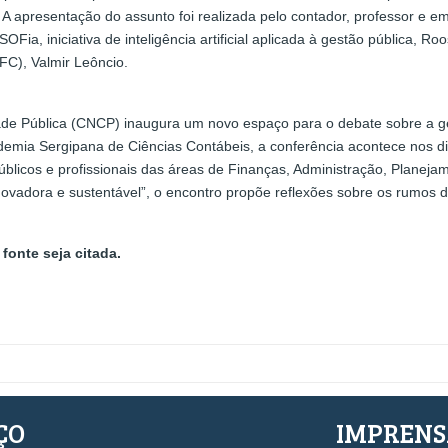
. A apresentação do assunto foi realizada pelo contador, professor e em
Fia, iniciativa de inteligência artificial aplicada à gestão pública, R
FC), Valmir Leôncio.
ade Pública (CNCP) inaugura um novo espaço para o debate sobre a ges
demia Sergipana de Ciências Contábeis, a conferência acontece nos d
úblicos e profissionais das áreas de Finanças, Administração, Planeja
ovadora e sustentável”, o encontro propõe reflexões sobre os rumos d
fonte seja citada.
ÇO
IMPREN