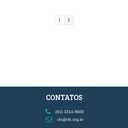
1
2
CONTATOS
(61) 3314-9600
cfc@cfc.org.br