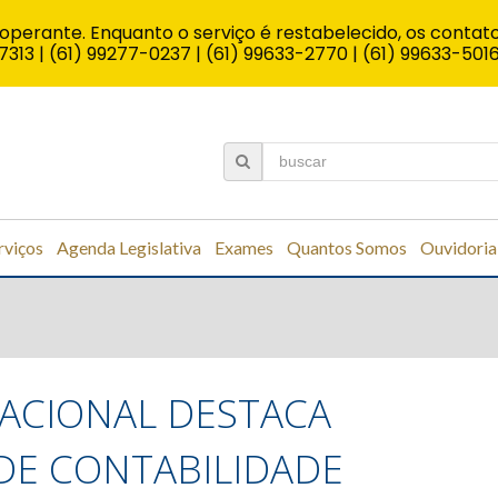
operante. Enquanto o serviço é restabelecido, os contato
7313 | (61) 99277-0237 | (61) 99633-2770 | (61) 99633-501
rviços
Agenda Legislativa
Exames
Quantos Somos
Ouvidoria
ACIONAL DESTACA
DE CONTABILIDADE