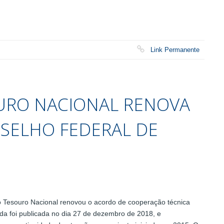
Link Permanente
URO NACIONAL RENOVA
SELHO FEDERAL DE
o Tesouro Nacional renovou o acordo de cooperação técnica
da foi publicada no dia 27 de dezembro de 2018, e