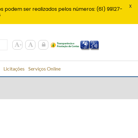
X
s podem ser realizados pelos números: (61) 99127-
6
Licitações
Serviços Online