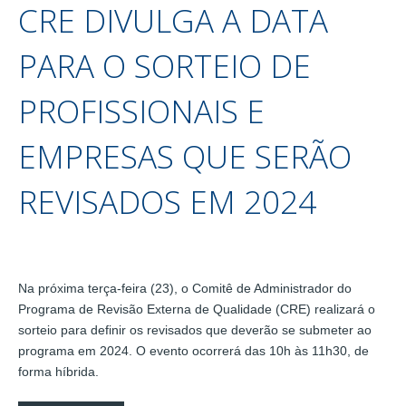
CRE DIVULGA A DATA
PARA O SORTEIO DE
PROFISSIONAIS E
EMPRESAS QUE SERÃO
REVISADOS EM 2024
Na próxima terça-feira (23), o Comitê de Administrador do
Programa de Revisão Externa de Qualidade (CRE) realizará o
sorteio para definir os revisados que deverão se submeter ao
programa em 2024. O evento ocorrerá das 10h às 11h30, de
forma híbrida.