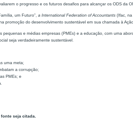
valiarem o progresso e os futuros desafios para alcançar os ODS da 
Família, um Futuro”,
a International Federation of Accountants
(Ifac, na
são na promoção do desenvolvimento sustentável em sua chamada à Açã
ico, as pequenas e médias empresas (PMEs) e a educação, com uma abord
cial seja verdadeiramente sustentável.
as uma meta;
ombatam a corrupção;
das PMEs; e
a.
fonte seja citada.