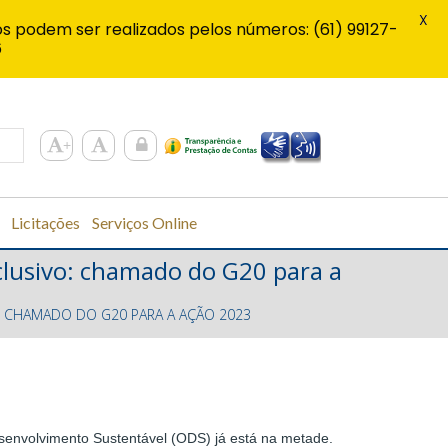
X
s podem ser realizados pelos números: (61) 99127-
6
Licitações
Serviços Online
clusivo: chamado do G20 para a
: CHAMADO DO G20 PARA A AÇÃO 2023
envolvimento Sustentável (ODS) já está na metade.