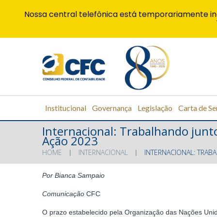
Nossa central telefônica está temporariamente in
Institucional
Governança
Legislação
Carta de Se
Internacional: Trabalhando junt
Ação 2023
HOME
INTERNACIONAL
INTERNACIONAL: TRAB
Por Bianca Sampaio
Comunicação
CFC
O prazo estabelecido pela Organização das Nações Uni