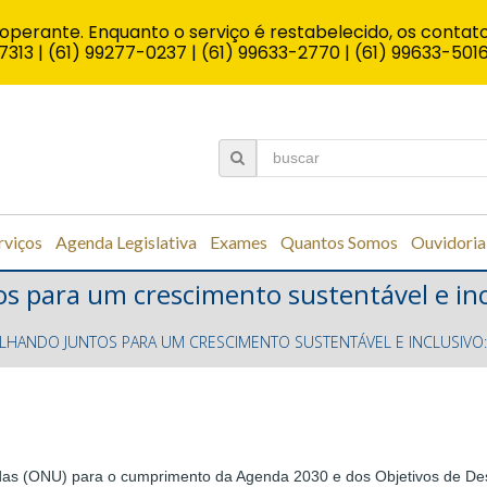
operante. Enquanto o serviço é restabelecido, os contato
7313 | (61) 99277-0237 | (61) 99633-2770 | (61) 99633-501
rviços
Agenda Legislativa
Exames
Quantos Somos
Ouvidoria
os para um crescimento sustentável e in
ALHANDO JUNTOS PARA UM CRESCIMENTO SUSTENTÁVEL E INCLUSIVO
das (ONU) para o cumprimento da Agenda 2030 e dos Objetivos de Des