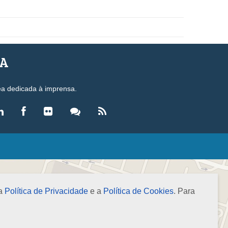
SA
ea dedicada à imprensa.
LEGISLAÇÃO
eis
ecretos-Lei
 a
Política de Privacidade
e a
Política de Cookies
. Para
esoluções
ormas Brasileiras de Contabilidade
nstruções Normativas