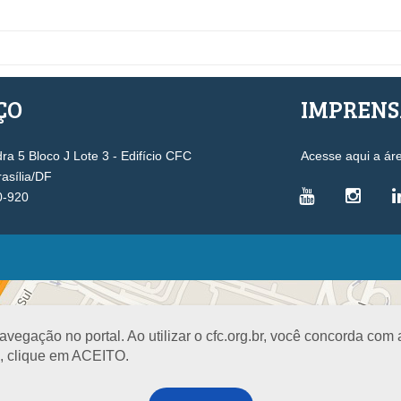
ÇO
IMPREN
a 5 Bloco J Lote 3 - Edifício CFC
Acesse aqui a ár
rasília/DF
0-920
VICE-PRESIDÊNCIAS
Administrativa
L
Controle Interno
D
egação no portal. Ao utilizar o cfc.org.br, você concorda com
Desenvolvimento Profissional
R
a, clique em ACEITO.
Governança e Gestão Estratégica
N
Fiscalização, Ética e Disciplina
I