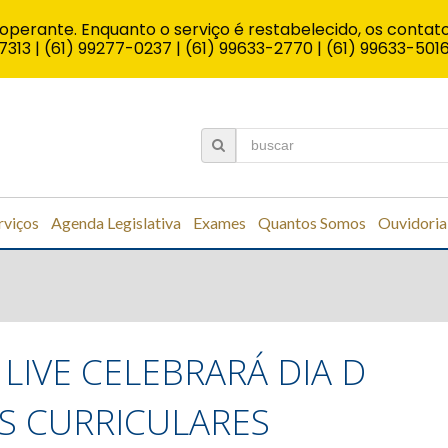
operante. Enquanto o serviço é restabelecido, os contato
7313 | (61) 99277-0237 | (61) 99633-2770 | (61) 99633-501
rviços
Agenda Legislativa
Exames
Quantos Somos
Ouvidoria
 LIVE CELEBRARÁ DIA D
ES CURRICULARES