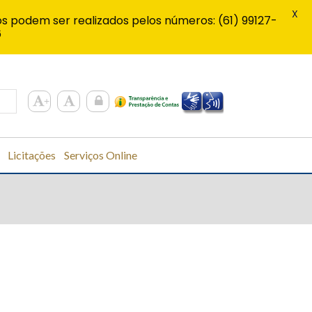
X
s podem ser realizados pelos números: (61) 99127-
6
Licitações
Serviços Online