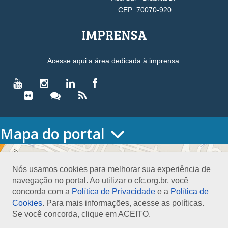
CEP: 70070-920
IMPRENSA
Acesse aqui a área dedicada à imprensa.
Mapa do portal
HOME
O CONSELHO
Nós usamos cookies para melhorar sua experiência de
Conselho Diretor
navegação no portal. Ao utilizar o cfc.org.br, você
Nossa Sede
concorda com a
Política de Privacidade
e a
Política de
Planejamento
Cookies
. Para mais informações, acesse as políticas.
Organograma
Se você concorda, clique em ACEITO.
Medalha João Lyra
Presidentes do CFC – Gestões anteriores