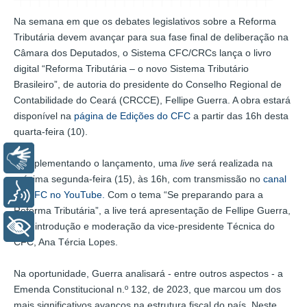
Na semana em que os debates legislativos sobre a Reforma
Tributária devem avançar para sua fase final de deliberação na
Câmara dos Deputados, o Sistema CFC/CRCs lança o livro
digital “Reforma Tributária – o novo Sistema Tributário
Brasileiro”, de autoria do presidente do Conselho Regional de
Contabilidade do Ceará (CRCCE), Fellipe Guerra. A obra estará
disponível na
página de Edições do CFC
a partir das 16h desta
quarta-feira (10).
Libras
Complementando o lançamento, uma
live
será realizada na
próxima segunda-feira (15), às 16h, com transmissão no
canal
Voz
do CFC no YouTube.
Com o tema “Se preparando para a
Reforma Tributária”, a live terá apresentação de Fellipe Guerra,
com introdução e moderação da vice-presidente Técnica do
+ Acessibilidade
CFC, Ana Tércia Lopes.
Na oportunidade, Guerra analisará - entre outros aspectos - a
Emenda Constitucional n.º 132, de 2023, que marcou um dos
mais significativos avanços na estrutura fiscal do país. Neste