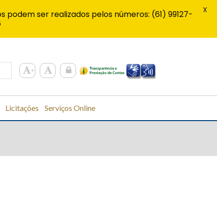
X
s podem ser realizados pelos números: (61) 99127-
6
Licitações
Serviços Online