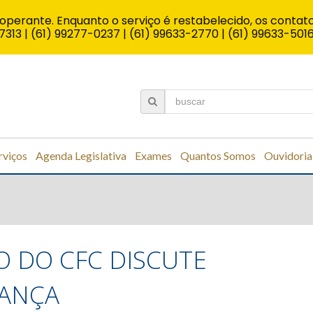
operante. Enquanto o serviço é restabelecido, os contato
7313 | (61) 99277-0237 | (61) 99633-2770 | (61) 99633-501
rviços
Agenda Legislativa
Exames
Quantos Somos
Ouvidoria
O DO CFC DISCUTE
NANÇA