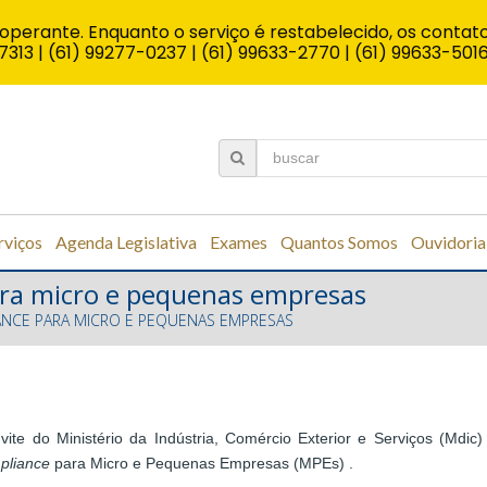
operante. Enquanto o serviço é restabelecido, os contato
7313 | (61) 99277-0237 | (61) 99633-2770 | (61) 99633-501
rviços
Agenda Legislativa
Exames
Quantos Somos
Ouvidoria
ara micro e pequenas empresas
ANCE PARA MICRO E PEQUENAS EMPRESAS
te do Ministério da Indústria, Comércio Exterior e Serviços (Mdic
pliance
para Micro e Pequenas Empresas (MPEs) .