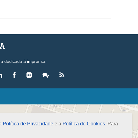
SA
ea dedicada à imprensa.
LEGISLAÇÃO
eis
ecretos-Lei
 a
Política de Privacidade
e a
Política de Cookies
. Para
esoluções
ormas Brasileiras de Contabilidade