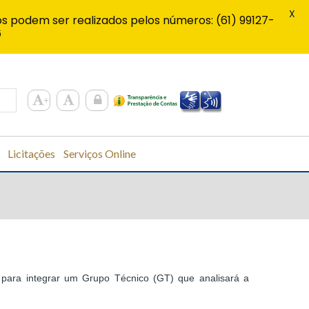
X
s podem ser realizados pelos números: (61) 99127-
6
Licitações
Serviços Online
) para integrar um Grupo Técnico (GT) que analisará a