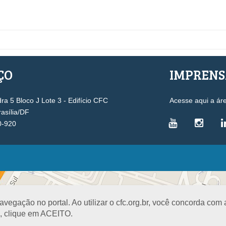
ÇO
IMPREN
a 5 Bloco J Lote 3 - Edifício CFC
Acesse aqui a ár
rasília/DF
0-920
VICE-PRESIDÊNCIAS
Administrativa
L
Controle Interno
D
egação no portal. Ao utilizar o cfc.org.br, você concorda com
Desenvolvimento Profissional
R
a, clique em ACEITO.
Governança e Gestão Estratégica
N