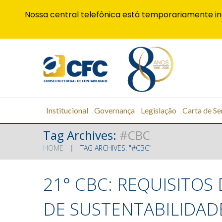
Nossa central telefônica está temporariamente in
Institucional
Governança
Legislação
Carta de Se
Tag Archives:
#CBC
HOME
TAG ARCHIVES: "#CBC"
21° CBC: REQUISITOS
DE SUSTENTABILIDAD