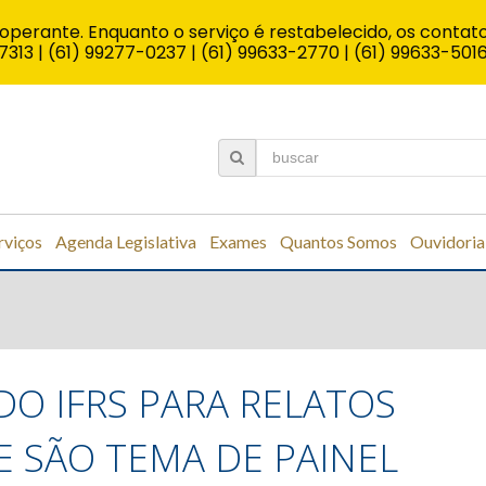
operante. Enquanto o serviço é restabelecido, os contato
7313 | (61) 99277-0237 | (61) 99633-2770 | (61) 99633-501
rviços
Agenda Legislativa
Exames
Quantos Somos
Ouvidoria
 DO IFRS PARA RELATOS
E SÃO TEMA DE PAINEL