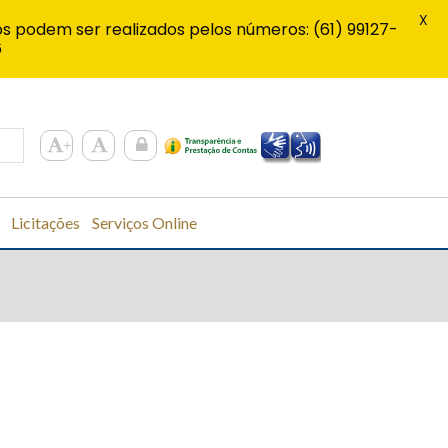
X
s podem ser realizados pelos números: (61) 99127-
6
Licitações
Serviços Online