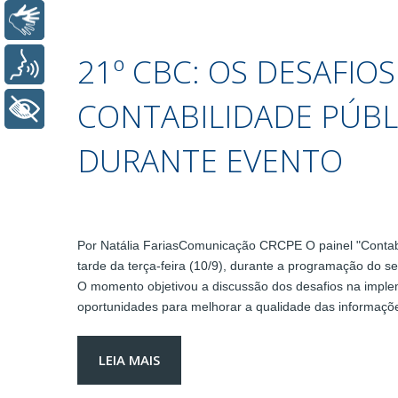
Libras
21º CBC: OS DESAFIO
Voz
CONTABILIDADE PÚBL
+ Acessibilidade
DURANTE EVENTO
Por Natália FariasComunicação CRCPE O painel "Contabil
tarde da terça-feira (10/9), durante a programação do s
O momento objetivou a discussão dos desafios na imple
oportunidades para melhorar a qualidade das informaçõ
LEIA MAIS