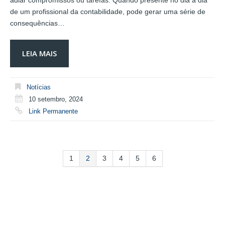
adiar compromissos ou tarefas. Quando presente no dia a dia
de um profissional da contabilidade, pode gerar uma série de
consequências…
LEIA MAIS
Notícias
10 setembro, 2024
Link Permanente
1
2
3
4
5
6