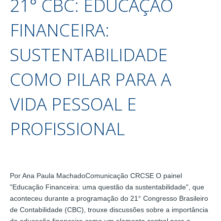
21° CBC: EDUCAÇÃO
FINANCEIRA:
SUSTENTABILIDADE
COMO PILAR PARA A
VIDA PESSOAL E
PROFISSIONAL
Por Ana Paula MachadoComunicação CRCSE O painel
"Educação Financeira: uma questão da sustentabilidade", que
aconteceu durante a programação do 21° Congresso Brasileiro
de Contabilidade (CBC), trouxe discussões sobre a importância