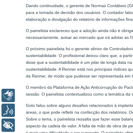
Dando continuidade, o gerente de Normas Contábeis (GN
para a tomada de decisão dos usuários. O contador falo
elaboração e divulgação do relatório de informações fin
O painelista esclareceu que a adoção ainda não é obrig
necessariamente, avisar ao mercado que irá adotar as I
O próximo painelista foi o gerente sênior de Controlad
sustentabilidade. O profissional deixou claro que, a pa
disse que a sustentabilidade é um pilar de longa data 
sustentabilidade. A Renner está nos principais índices 
da Renner, de modo que pudesse ser representada em t
O membro da Plataforma de Ação Anticorrupção do Pac
sessão. O painelista contextualizou como a temática da 
Libras
Goto falou sobre alguns desafios relacionados à implan
Voz
áreas, o que pode refletir na confecção dos relatórios.
Sobre o tema, o painelista ressalta que fazer esse ba
+ Acessibilidade
aspecto da cadeia de valor. A falta de mão de obra de
é mais uma dificuldade a ser superada. O painelista afi