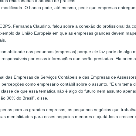
éditos relacionadas à adoção de práticas
a e modificada. O banco pode, até mesmo, pedir que empresas entregue
CBPS, Fernanda Claudino, falou sobre a conexão do profissional da co
 exemplo da União Europeia em que as empresas grandes devem mapea
is.
contabilidade nas pequenas [empresas] porque ele faz parte de algo mu
 responsáveis por essas informações que serão prestadas. Ela orient
ional das Empresas de Serviços Contábeis e das Empresas de Assessor
 percepções como empresário contábil sobre o assunto. “É um tema des
 a classe de que essa temática não é algo do futuro nem assunto apen
o 98% do Brasil”, disse.
a apenas para as grandes empresas, os pequenos negócios que trabal
as mentalidades para esses negócios menores e ajudá-los a crescer e 