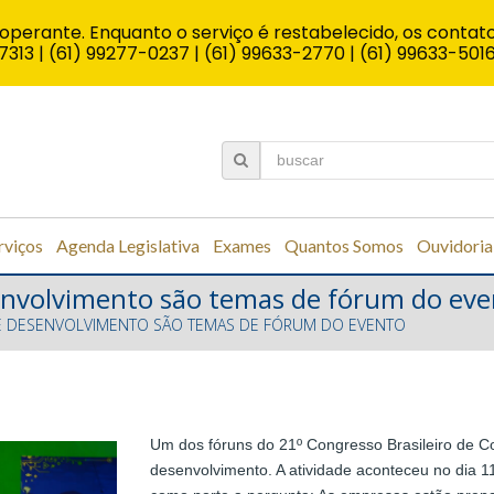
operante. Enquanto o serviço é restabelecido, os contato
7313 | (61) 99277-0237 | (61) 99633-2770 | (61) 99633-501
rviços
Agenda Legislativa
Exames
Quantos Somos
Ouvidoria
senvolvimento são temas de fórum do ev
E E DESENVOLVIMENTO SÃO TEMAS DE FÓRUM DO EVENTO
Um dos fóruns do 21º Congresso Brasileiro de Co
desenvolvimento. A atividade aconteceu no dia 11