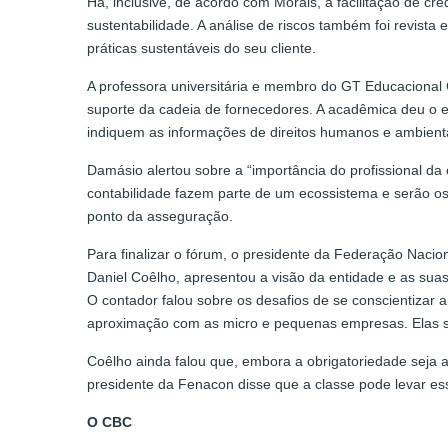
Há, inclusive, de acordo com Morais, a facilitação de cr
sustentabilidade. A análise de riscos também foi revist
práticas sustentáveis do seu cliente.
A professora universitária e membro do GT Educacional 
suporte da cadeia de fornecedores. A acadêmica deu o
indiquem as informações de direitos humanos e ambienta
Damásio alertou sobre a “importância do profissional da 
contabilidade fazem parte de um ecossistema e serão os
ponto da asseguração.
Para finalizar o fórum, o presidente da Federação Nac
Daniel Coêlho, apresentou a visão da entidade e as suas
O contador falou sobre os desafios de se conscientizar
aproximação com as micro e pequenas empresas. Elas sã
Coêlho ainda falou que, embora a obrigatoriedade sej
presidente da Fenacon disse que a classe pode levar ess
O CBC