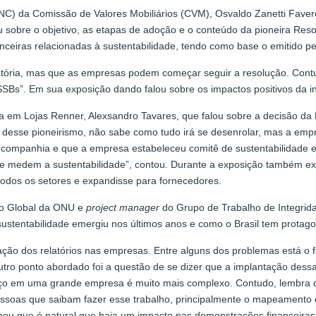
C) da Comissão de Valores Mobiliários (CVM), Osvaldo Zanetti Favero
u sobre o objetivo, as etapas de adoção e o conteúdo da pioneira Re
anceiras relacionadas à sustentabilidade, tendo como base o emitido pe
atória, mas que as empresas podem começar seguir a resolução. Contu
SSBs”. Em sua exposição dando falou sobre os impactos positivos da i
oria em Lojas Renner, Alexsandro Tavares, que falou sobre a decisão d
rtir desse pioneirismo, não sabe como tudo irá se desenrolar, mas a e
na companhia e que a empresa estabeleceu comitê de sustentabilidade
que medem a sustentabilidade”, contou. Durante a exposição também exp
odos os setores e expandisse para fornecedores.
to Global da ONU e
project manager
do Grupo de Trabalho de Integrid
sustentabilidade emergiu nos últimos anos e como o Brasil tem protag
tação dos relatórios nas empresas. Entre alguns dos problemas está o
 Outro ponto abordado foi a questão de se dizer que a implantação dess
lanço em uma grande empresa é muito mais complexo. Contudo, lembra
 pessoas que saibam fazer esse trabalho, principalmente o mapeamen
rmou que é natural que haja um impacto nas demonstrações financeiras,