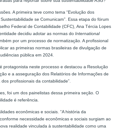
radas para reportar sobre sua sustentabilidade ASG?
ssões. A primeira teve como tema “Evolução dos
a Sustentabilidade se Comunicam”. Essa etapa do fórum
selho Federal de Contabilidade (CFC), Ana Tércia Lopes
entidade decidiu adotar as normas do
International
mbém por um processo de normatização. A profissional
icar as primeiras normas brasileiras de divulgação de
udiências pública em 2024.
l é protagonista neste processo e destacou a Resolução
ção e a asseguração dos Relatórios de Informações de
dos profissionais da contabilidade”.
s, foi um dos painelistas dessa primeira seção. O
idade é referência.
lidades econômicas e sociais. “A história da
e, conforme necessidade econômicas e sociais surgiam ao
nova realidade vinculada à sustentabilidade como uma