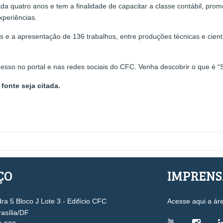
da quatro anos e tem a finalidade de capacitar a classe contábil, prom
xperiências.
 e a apresentação de 136 trabalhos, entre produções técnicas e científ
o no portal e nas redes sociais do CFC. Venha descobrir o que é “Se
fonte seja citada.
ÇO
IMPREN
a 5 Bloco J Lote 3 - Edifício CFC
Acesse aqui a ár
rasília/DF