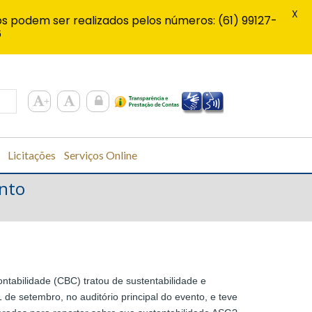
X
s podem ser realizados pelos números: (61) 99127-
6
Licitações
Serviços Online
ento
ntabilidade (CBC) tratou de sustentabilidade e
 de setembro, no auditório principal do evento, e teve