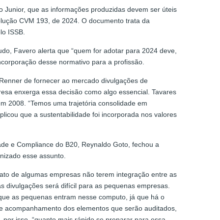
 Junior, que as informações produzidas devem ser úteis
solução CVM 193, de 2024. O documento trata da
lo ISSB.
do, Favero alerta que “quem for adotar para 2024 deve,
ncorporação desse normativo para a profissão.
a Renner de fornecer ao mercado divulgações de
mpresa enxerga essa decisão como algo essencial. Tavares
 em 2008. “Temos uma trajetória consolidade em
licou que a sustentabilidade foi incorporada nos valores
ade e Compliance do B20, Reynaldo Goto, fechou a
onizado esse assunto.
 fato de algumas empresas não terem integração entre as
as divulgações será difícil para as pequenas empresas.
 que as pequenas entram nesse computo, já que há o
to e acompanhamento dos elementos que serão auditados,
 por isso, “quanto mais rápido se preparar para essa