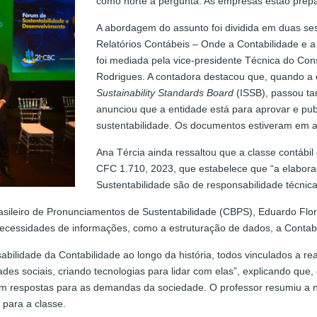
como norte a pergunta: As empresas estão prepa
A abordagem do assunto foi dividida em duas se
Relatórios Contábeis – Onde a Contabilidade e 
foi mediada pela vice-presidente Técnica do Con
Rodrigues. A contadora destacou que, quando a 
Sustainability Standards Board
(ISSB), passou ta
anunciou que a entidade está para aprovar e publ
sustentabilidade. Os documentos estiveram em a
Ana Tércia ainda ressaltou que a classe contábi
CFC 1.710, 2023, que estabelece que “a elabora
Sustentabilidade são de responsabilidade técnica 
sileiro de Pronunciamentos de Sustentabilidade (CBPS), Eduardo Flore
cessidades de informações, como a estruturação de dados, a Contabil
abilidade da Contabilidade ao longo da história, todos vinculados a rea
des sociais, criando tecnologias para lidar com elas”, explicando qu
iam respostas para as demandas da sociedade. O professor resumiu a 
 para a classe.