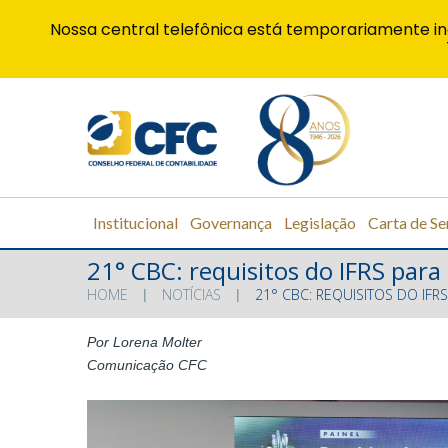
Nossa central telefônica está temporariamente in
Institucional
Governança
Legislação
Carta de Se
21° CBC: requisitos do IFRS para
HOME
NOTÍCIAS
21° CBC: REQUISITOS DO IFR
Por Lorena Molter
Comunicação CFC