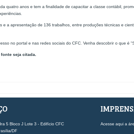
da quatro anos e tem a finalidade de capacitar a classe contábil, prom
xperiências.
 e a apresentação de 136 trabalhos, entre produções técnicas e científ
o no portal e nas redes sociais do CFC. Venha descobrir o que é “Se
fonte seja citada.
ÇO
IMPREN
a 5 Bloco J Lote 3 - Edifício CFC
Acesse aqui a ár
rasília/DF