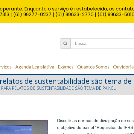
operante. Enquanto o serviço é restabelecido, os contato
7313 | (61) 99277-0237 | (61) 99633-2770 | (61) 99633-501
rviços
Agenda Legislativa
Exames
Quantos Somos
Ouvidoria
 relatos de sustentabilidade são tema de 
S PARA RELATOS DE SUSTENTABILIDADE SÃO TEMA DE PAINEL
Discutir as normas de divulgação de sust
o objetivo do painel “Requisitos do IFRS