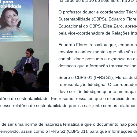
na tarde do dia 10 de setembro, na 21º 
O professor doutor e coordenador Técni
Sustentabilidade (CBPS), Eduardo Flores
Educacional do CBPS, Elise Zaro, apres
pela vice-coordenadora de Relações Int
Eduardo Flores ressaltou que, embora
envolvam conhecimentos que não são de 
contabilidade possuem a
expertise
na el
destacou que a formação transversal se
Sobre o CBPS 01 (IFRS S1), Flores dest
representação fidedigna. O coordenador
deve ser tão fidedigno quanto um mapa.
atório de sustentabilidade. Em resumo, ressaltou que o exercício de m
 esse relatório de sustentabilidade precisa sair junto com os relatór
 de ser uma norma de natureza temática e que o documento não pode 
desenvolvido, assim como o IFRS S1 (CBPS 01), para que informações 