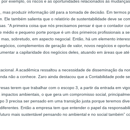
, por exemplo, os riscos e as oportunidades relacionados às mudanças
 mas produzir informação útil para a tomada de decisão. Em termos p
m. Ele também salienta que o relatório de sustentabilidade deve se com
as. “A primeira coisa que nós precisamos pensar é que o contador c
e médio e pequeno porte porque é um dos primeiros profissionais a s
to, mas, sobretudo, em aspecto negocial. Então, há um elemento inter
gócios, complementos de geração de valor, novos negócios e oportun
aumentar a capilaridade dos negócios deles, atuando em áreas que a
ducacional. A acadêmica ressaltou a necessidade de disseminação da n
ainda não a conhece. Zaro ainda destacou que a Contabilidade pode se
sas terem que trabalhar com o escopo 3, a partir da entrada em vigor
 impactos ambientais, o que gera um compromisso social, principalm
o 3 precisa ser pensado em uma transição justa porque teremos dive
 diferentes. Então a empresa tem que entender o papel da responsabi
uturo mais sustentável pensando no ambiental e no social também” co