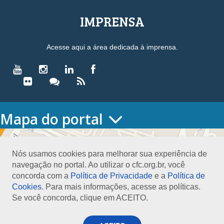
IMPRENSA
Acesse aqui a área dedicada à imprensa.
Mapa do portal
HOME
O CONSELHO
Nós usamos cookies para melhorar sua experiência de
Conselho Diretor
navegação no portal. Ao utilizar o cfc.org.br, você
Nossa Sede
concorda com a
Política de Privacidade
e a
Política de
Planejamento
Cookies
. Para mais informações, acesse as políticas.
Organograma
Se você concorda, clique em ACEITO.
Medalha João Lyra
Presidentes do CFC – Gestões anteriores