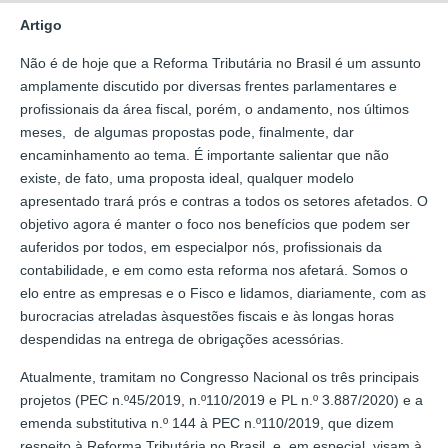
Artigo
Não é de hoje que a Reforma Tributária no Brasil é um assunto
amplamente discutido por diversas frentes parlamentares e
profissionais da área fiscal, porém, o andamento, nos últimos
meses, de algumas propostas pode, finalmente, dar
encaminhamento ao tema. É importante salientar que não
existe, de fato, uma proposta ideal, qualquer modelo
apresentado trará prós e contras a todos os setores afetados. O
objetivo agora é manter o foco nos benefícios que podem ser
auferidos por todos, em especialpor nós, profissionais da
contabilidade, e em como esta reforma nos afetará. Somos o
elo entre as empresas e o Fisco e lidamos, diariamente, com as
burocracias atreladas àsquestões fiscais e às longas horas
despendidas na entrega de obrigações acessórias.
Atualmente, tramitam no Congresso Nacional os três principais
projetos (PEC n.º45/2019, n.º110/2019 e PL n.º 3.887/2020) e a
emenda substitutiva n.º 144 à PEC n.º110/2019, que dizem
respeito à Reforma Tributária no Brasil, e, em especial, visam à