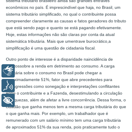
sistema tributário brasileiro ainda são grandes entraves
econômicos no país. É imprescindível que haja, no Brasil, um
sistema tributário simplificado, no qual o contribuinte possa
compreender claramente as causas e fatos geradores do tributo
que está sendo pago e quanto se está pagando efetivamente.
Hoje, estas informações não são claras por conta da atual
sistemática tributária. Mais que umentrave burocrático,a
simplificação é uma questão de cidadania fiscal.
Outro ponto de interesse é a disparidade naincidência de
tributossobre a renda em detrimento ao consumo. A carga
Libras
tributária sobre o consumo no Brasil pode chegar a
aproximadamente 51%, fator que abre precedentes para
Voz
transgressões como sonegação e interpretações conflitantes
entre o contribuinte e a Fazenda, desestimulando a circulação
de riquezas, além de afetar a livre concorrência. Dessa forma, o
+ Acessibilidade
cidadão que ganha menos tem a mesma carga tributária do que
o que ganha mais. Por exemplo, um trabalhador que é
remunerado com um salário mínimo tem uma carga tributária
de aproximados 51% da sua renda, pois praticamente tudo o