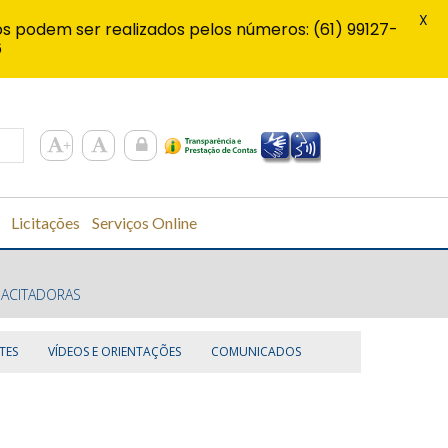
X
s podem ser realizados pelos números: (61) 99127-
6
Licitações
Serviços Online
PACITADORAS
TES
VÍDEOS E ORIENTAÇÕES
COMUNICADOS