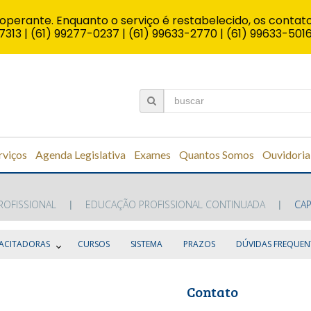
operante. Enquanto o serviço é restabelecido, os contato
7313 | (61) 99277-0237 | (61) 99633-2770 | (61) 99633-501
rviços
Agenda Legislativa
Exames
Quantos Somos
Ouvidoria
ROFISSIONAL
EDUCAÇÃO PROFISSIONAL CONTINUADA
CA
ACITADORAS
CURSOS
SISTEMA
PRAZOS
DÚVIDAS FREQUEN
Contato