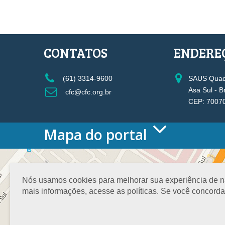
CONTATOS
ENDERE
(61) 3314-9600
SAUS Quadr
Asa Sul - B
cfc@cfc.org.br
CEP: 7007
Mapa do portal
HOME
O CONSELHO
Conselho Diretor
Nós usamos cookies para melhorar sua experiência de nav
Nossa Sede
mais informações, acesse as políticas. Se você concord
Planejamento
Organograma
Medalha João Lyra