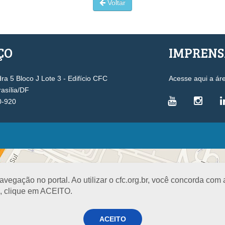
Voltar
ÇO
IMPREN
a 5 Bloco J Lote 3 - Edifício CFC
Acesse aqui a ár
rasília/DF
0-920
VICE-PRESIDÊNCIAS
Administrativa
L
Controle Interno
D
egação no portal. Ao utilizar o cfc.org.br, você concorda com
Desenvolvimento Profissional
R
a, clique em ACEITO.
Governança e Gestão Estratégica
N
Fiscalização, Ética e Disciplina
I
ACEITO
Técnica
S