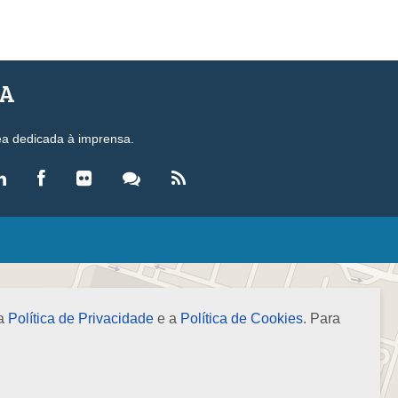
SA
ea dedicada à imprensa.
LEGISLAÇÃO
eis
ecretos-Lei
 a
Política de Privacidade
e a
Política de Cookies
. Para
esoluções
ormas Brasileiras de Contabilidade
nstruções Normativas
úmulas