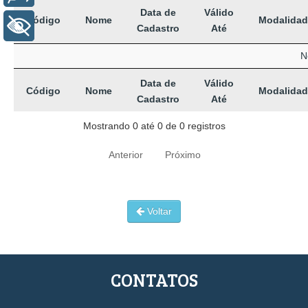
Data de
Válido
Código
Nome
Modalidad
+ Acessibilidade
Cadastro
Até
N
Data de
Válido
Código
Nome
Modalidad
Cadastro
Até
Mostrando 0 até 0 de 0 registros
Anterior
Próximo
Voltar
CONTATOS