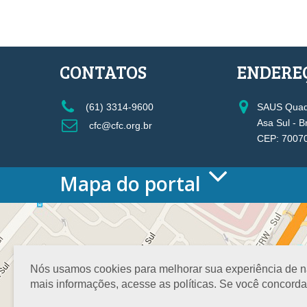
CONTATOS
ENDERE
(61) 3314-9600
SAUS Quadr
Asa Sul - B
cfc@cfc.org.br
CEP: 7007
Mapa do portal
HOME
O CONSELHO
Conselho Diretor
Nossa Sede
Nós usamos cookies para melhorar sua experiência de nav
Planejamento
mais informações, acesse as políticas. Se você concord
Organograma
Medalha João Lyra