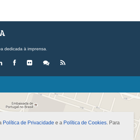
SA
ea dedicada à imprensa.
LEGISLAÇÃO
eis
ecretos-Lei
esoluções
 a
Política de Privacidade
e a
Política de Cookies
. Para
ormas Brasileiras de Contabilidade
nstruções Normativas
úmulas