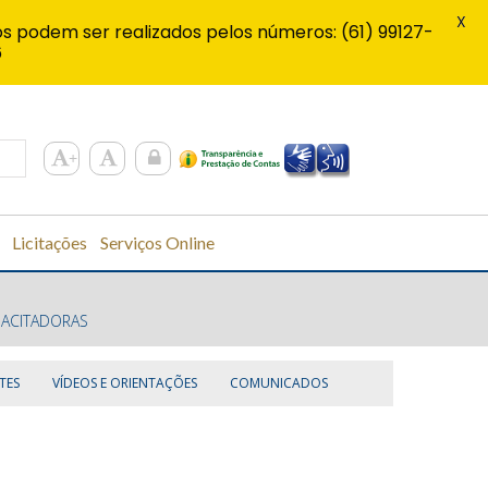
X
s podem ser realizados pelos números: (61) 99127-
6
Licitações
Serviços Online
PACITADORAS
TES
VÍDEOS E ORIENTAÇÕES
COMUNICADOS