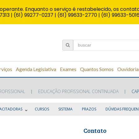
operante. Enquanto o serviço é restabelecido, os contato
7313 | (61) 99277-0237 | (61) 99633-2770 | (61) 99633-501
rviços
Agenda Legislativa
Exames
Quantos Somos
Ouvidoria
ROFISSIONAL
EDUCAÇÃO PROFISSIONAL CONTINUADA
CA
ACITADORAS
CURSOS
SISTEMA
PRAZOS
DÚVIDAS FREQUEN
Contato