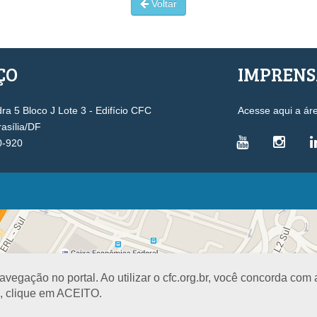
Voltar
ÇO
IMPREN
a 5 Bloco J Lote 3 - Edifício CFC
Acesse aqui a ár
rasília/DF
0-920
VICE-PRESIDÊNCIAS
Administrativa
L
Controle Interno
D
Desenvolvimento Profissional
R
egação no portal. Ao utilizar o cfc.org.br, você concorda com
Governança e Gestão Estratégica
N
a, clique em ACEITO.
Fiscalização, Ética e Disciplina
I
Técnica
S