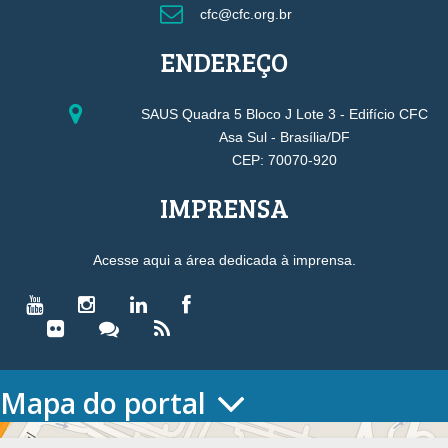
cfc@cfc.org.br
LOS EQUIPOS MÁS
ENDEREÇO
EXITOSOS DE LA LIGA
SAUS Quadra 5 Bloco J Lote 3 - Edifício CFC
Asa Sul - Brasília/DF
MX: DESCUBRE CUÁLES
CEP: 70070-920
SON LOS CLUBES MÁS
IMPRENSA
LAUREADOS Y SUS
Acesse aqui a área dedicada à imprensa.
POSIBILIDADES DE
APUESTA
Mapa do portal
El fútbol es el deporte más popular en México y la Liga MX es la
HOME
máxima competición nacional. Con equipos como el Club