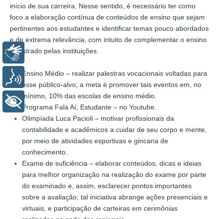
início de sua carreira. Nesse sentido, é necessário ter como
al máximo tus conocimientos futbolísticos para ganar grandes
foco a elaboração contínua de conteúdos de ensino que sejam
premios.
pertinentes aos estudantes e identificar temas pouco abordados
e de extrema relevância, com intuito de complementar o ensino
Desde los clásicos enfrentamientos entre los equipos más
ministrado pelas instituições.
Libras
grandes de México hasta las sorpresas y revelaciones de los
equipos más pequeños, la Liga MX ofrece una amplia variedad
Ensino Médio – realizar palestras vocacionais voltadas para
de oportunidades de apuestas. ¿Estás listo para descubrir
Voz
esse público-alvo; a meta é promover tais eventos em, no
cómo puedes convertir tu pasión por el fútbol en ganancias
mínimo, 10% das escolas de ensino médio.
reales? Acompáñanos en este recorrido por el mundo de las
+ Acessibilidade
Programa Fala Aí, Estudante – no Youtube.
apuestas en la Liga MX y descubre cómo puedes hacer que
Olimpíada Luca Pacioli – motivar profissionais da
cada partido sea aún más emocionante y lucrativo.
contabilidade e acadêmicos a cuidar de seu corpo e mente,
por meio de atividades esportivas e gincana de
HISTORIA DE LA LIGA MX:
conhecimento.
Exame de suficiência – elaborar conteúdos, dicas e ideias
UN RECORRIDO POR LOS
para melhor organização na realização do exame por parte
do examinado e, assim, esclarecer pontos importantes
ORÍGENES Y EVOLUCIÓN
sobre a avaliação; tal iniciativa abrange ações presenciais e
virtuais, e participação de carteiras em cerimônias