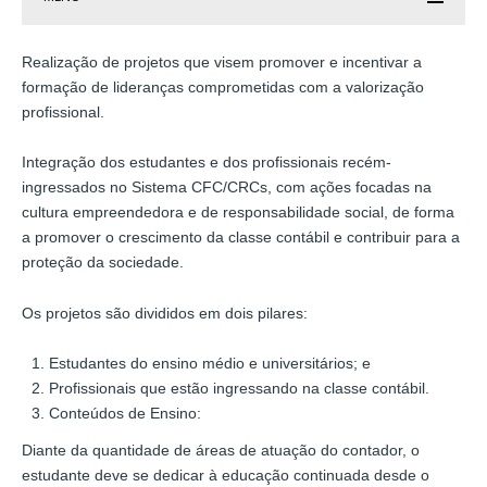
Realização de projetos que visem promover e incentivar a
formação de lideranças comprometidas com a valorização
profissional.
Integração dos estudantes e dos profissionais recém-
ingressados no Sistema CFC/CRCs, com ações focadas na
cultura empreendedora e de responsabilidade social, de forma
a promover o crescimento da classe contábil e contribuir para a
proteção da sociedade.
Os projetos são divididos em dois pilares:
FÚTBOL Y CALIENTE: LAS MEJORES
APUESTAS EN LA LIGA MX
Estudantes do ensino médio e universitários; e
¿Eres fanático del fútbol y te gusta la emoción de las apuestas?
Profissionais que estão ingressando na classe contábil.
¡Entonces este artículo es para ti! En la Liga MX, el fútbol y las
Conteúdos de Ensino:
apuestas van de la mano, creando una combinación explosiva
Diante da quantidade de áreas de atuação do contador, o
llena de emoción y oportunidades. En este post, exploraremos
estudante deve se dedicar à educação continuada desde o
las mejores apuestas en la Liga MX y cómo puedes aprovechar