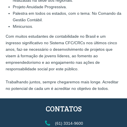
DEL FÚTBOL MEXICANO
realizadas na sede dos regionais.
Projeto Anuidade Progressiva.
Palestra em todos os estados, com o tema: No Comando da
Fútbol y Caliente van de la mano en la Liga MX, la máxima
Gestão Contábil.
competición de fútbol en México. Con emocionantes partidos y
Minicursos.
jugadores de calidad, esta liga es el escenario perfecto para
disfrutar de las mejores apuestas deportivas. En Caliente, la
Com muitos estudantes de contabilidade no Brasil e um
plataforma líder en apuestas en línea, encontrarás una amplia
ingresso significativo no Sistema CFC/CRCs nos últimos cinco
variedad de opciones para apostar en los encuentros de la Liga
anos, faz-se necessário o desenvolvimento de projetos que
MX. Desde el clásico América vs Chivas hasta los emocionantes
visem à formação de jovens líderes, ao fomento ao
derbis regionales, podrás vivir la pasión del fútbol y ganar
empreendedorismo e ao engajamento nas ações de
dinero al mismo tiempo.
responsabilidade social por este público.
En Caliente, te ofrecemos una experiencia única para apostar
Trabalhando juntos, sempre chegaremos mais longe. Acreditar
en la Liga MX. Nuestra plataforma fácil de usar te permite
no potencial de cada um é acreditar no objetivo de todos.
realizar tus apuestas de manera rápida y segura. Además,
contamos con las mejores cuotas y promociones especiales
CONTATOS
para que saques el máximo provecho a tus apuestas. ¿Estás
listo para vivir la emoción del fútbol mexicano y ganar grandes
premios? ¡Visita
https://calliente.org/
y comienza a apostar en la
(61) 3314-9600
Liga MX hoy mismo!