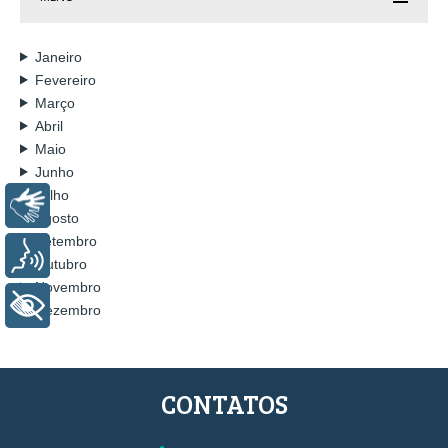
Janeiro
Fevereiro
Março
Abril
Maio
Junho
Julho
Libras
Agosto
Setembro
Voz
Outubro
Novembro
+ Acessibilidade
Dezembro
CONTATOS