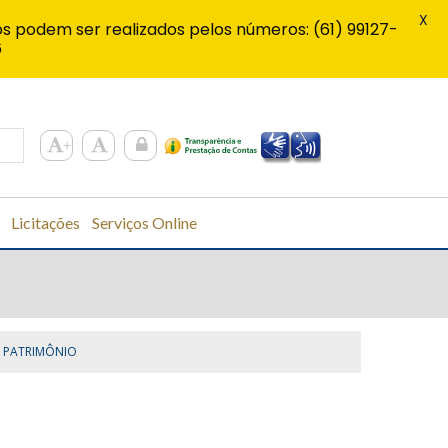
X
s podem ser realizados pelos números: (61) 99127-
6
Licitações
Serviços Online
PATRIMÔNIO