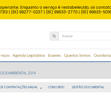
operante. Enquanto o serviço é restabelecido, os contato
7313 | (61) 99277-0237 | (61) 99633-2770 | (61) 99633-501
rviços
Agenda Legislativa
Exames
Quantos Somos
Ouvidoria
OCIOAMBIENTAL 2014
DE CONTRATAÇÕES ANUAL
CONCURSO
GESTÃO DOCUMENTAL