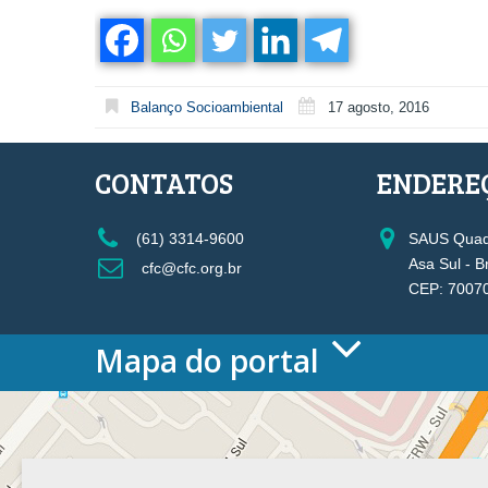
Balanço Socioambiental
17 agosto, 2016
CONTATOS
ENDERE
(61) 3314-9600
SAUS Quadr
Asa Sul - B
cfc@cfc.org.br
CEP: 7007
Mapa do portal
HOME
O CONSELHO
Conselho Diretor
Nossa Sede