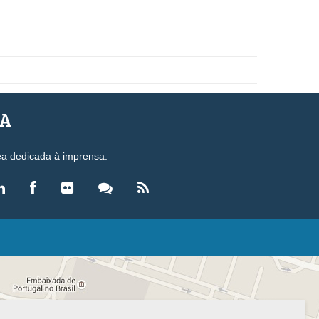
SA
ea dedicada à imprensa.
LEGISLAÇÃO
eis
ecretos-Lei
esoluções