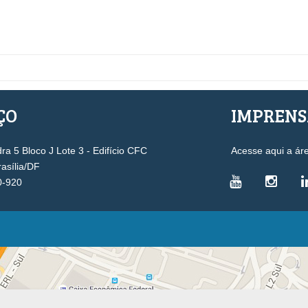
ÇO
IMPREN
a 5 Bloco J Lote 3 - Edifício CFC
Acesse aqui a ár
rasília/DF
0-920
VICE-PRESIDÊNCIAS
Administrativa
L
Controle Interno
D
Desenvolvimento Profissional
R