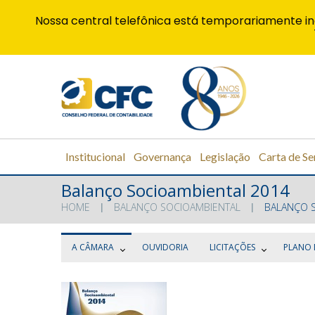
Nossa central telefônica está temporariamente in
Institucional
Governança
Legislação
Carta de Se
Balanço Socioambiental 2014
HOME
BALANÇO SOCIOAMBIENTAL
BALANÇO S
A CÂMARA
OUVIDORIA
LICITAÇÕES
PLANO 