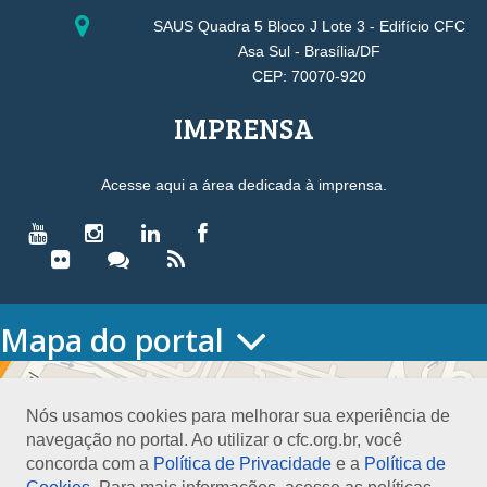
SAUS Quadra 5 Bloco J Lote 3 - Edifício CFC
Asa Sul - Brasília/DF
CEP: 70070-920
IMPRENSA
Acesse aqui a área dedicada à imprensa.
Mapa do portal
HOME
O CONSELHO
Nós usamos cookies para melhorar sua experiência de
Conselho Diretor
navegação no portal. Ao utilizar o cfc.org.br, você
Nossa Sede
concorda com a
Política de Privacidade
e a
Política de
Planejamento