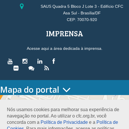
SAUS Quadra 5 Bloco J Lote 3 - Edifício CFC
Asa Sul - Brasília/DF
CEP: 70070-920
IMPRENSA
Acesse aqui a área dedicada à imprensa.
Mapa do portal
HOME
O CONSELHO
Nós usamos cookies para melhorar sua experiência de
Conselho Diretor
navegação no portal. Ao utilizar o cfc.org.br, você
Nossa Sede
concorda com a
Política de Privacidade
e a
Política de
Planejamento
Cookies
. Para mais informações, acesse as políticas.