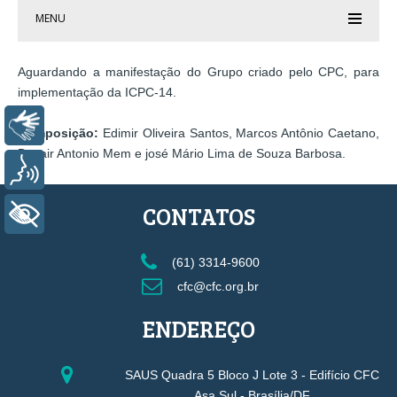
MENU
Aguardando a manifestação do Grupo criado pelo CPC, para
implementação da ICPC-14.
Libras
Composição:
Edimir Oliveira Santos, Marcos Antônio Caetano,
Devair Antonio Mem e josé Mário Lima de Souza Barbosa.
Voz
CONTATOS
+ Acessibilidade
(61) 3314-9600
cfc@cfc.org.br
ENDEREÇO
SAUS Quadra 5 Bloco J Lote 3 - Edifício CFC
Asa Sul - Brasília/DF