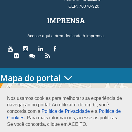
CEP: 70070-920
IMPRENSA
Acesse aqui a área dedicada à imprensa.
Mapa do portal
HOME
O CONSELHO
Nós usamos cookies para melhorar sua experiência de
Conselho Diretor
navegação no portal. Ao utilizar o cfc.org.br, você
Nossa Sede
concorda com a
Política de Privacidade
e a
Política de
Planejamento
Cookies
. Para mais informações, acesse as políticas.
Organograma
Se você concorda, clique em ACEITO.
Medalha João Lyra