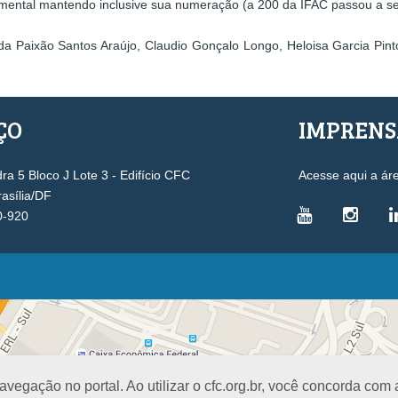
amental mantendo inclusive sua numeração (a 200 da IFAC passou a s
da Paixão Santos Araújo, Claudio Gonçalo Longo, Heloisa Garcia Pin
ÇO
IMPREN
a 5 Bloco J Lote 3 - Edifício CFC
Acesse aqui a ár
rasília/DF
0-920
VICE-PRESIDÊNCIAS
Administrativa
L
Controle Interno
D
Desenvolvimento Profissional
R
egação no portal. Ao utilizar o cfc.org.br, você concorda com
Governança e Gestão Estratégica
N