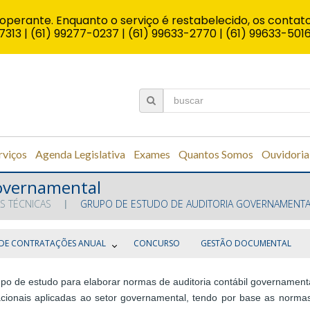
operante. Enquanto o serviço é restabelecido, os contato
7313 | (61) 99277-0237 | (61) 99633-2770 | (61) 99633-501
rviços
Agenda Legislativa
Exames
Quantos Somos
Ouvidoria
Governamental
S TÉCNICAS
GRUPO DE ESTUDO DE AUDITORIA GOVERNAMENTA
DE CONTRATAÇÕES ANUAL
CONCURSO
GESTÃO DOCUMENTAL
upo de estudo para elaborar normas de auditoria contábil governament
nacionais aplicadas ao setor governamental, tendo por base as norm