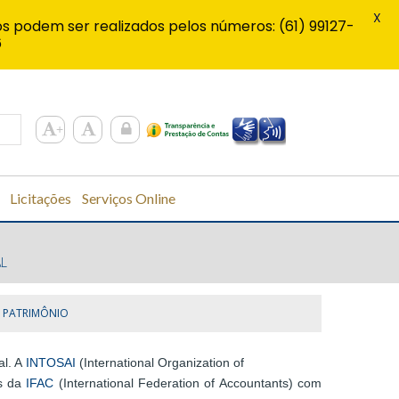
X
s podem ser realizados pelos números: (61) 99127-
6
Licitações
Serviços Online
L
PATRIMÔNIO
al. A
INTOSAI
(International Organization of
as da
IFAC
(International Federation of Accountants) com