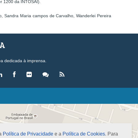
er 1200 da INTOSAI).
to, Sandra Maria campos de Carvalho, Wanderlei Pereira
SA
ea dedicada à imprensa.
LEGISLAÇÃO
eis
ecretos-Lei
esoluções
 a
Política de Privacidade
e a
Política de Cookies
. Para
ormas Brasileiras de Contabilidade