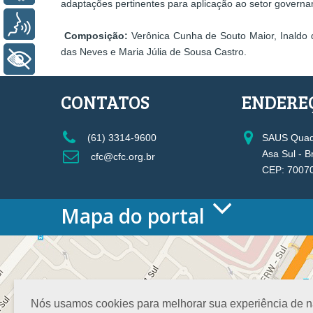
adaptações pertinentes para aplicação ao setor govern
Voz
Composição:
Verônica Cunha de Souto Maior, Inaldo 
das Neves e Maria Júlia de Sousa Castro.
+ Acessibilidade
CONTATOS
ENDERE
(61) 3314-9600
SAUS Quadr
Asa Sul - B
cfc@cfc.org.br
CEP: 7007
Mapa do portal
HOME
O CONSELHO
Conselho Diretor
Nossa Sede
Nós usamos cookies para melhorar sua experiência de nav
Planejamento