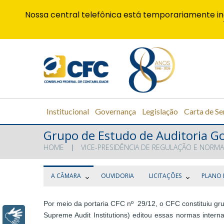
Nossa central telefônica está temporariamente in
Institucional
Governança
Legislação
Carta de Se
Grupo de Estudo de Auditoria 
HOME
VICE-PRESIDÊNCIA DE REGULAÇÃO E NORMA
A CÂMARA
OUVIDORIA
LICITAÇÕES
PLANO 
Por meio da portaria CFC nº 29/12, o CFC constituiu gr
Supreme Audit Institutions) editou essas normas inter
Libras