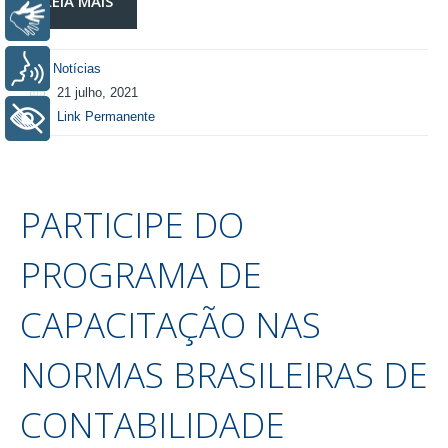
LEIA MAIS
Libras
Voz
Notícias
21 julho, 2021
Link Permanente
+ Acessibilidade
PARTICIPE DO
PROGRAMA DE
CAPACITAÇÃO NAS
NORMAS BRASILEIRAS DE
CONTABILIDADE