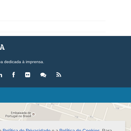
SA
ea dedicada à imprensa.
LEGISLAÇÃO
eis
ecretos-Lei
esoluções
 a
Política de Privacidade
e a
Política de Cookies
. Para