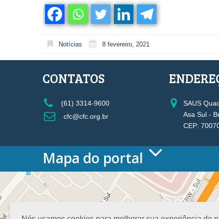
Notícias
8 fevereiro, 2021
CONTATOS
ENDERE
(61) 3314-9600
SAUS Quadr
Asa Sul - B
cfc@cfc.org.br
CEP: 7007
Mapa do portal
HOME
O CONSELHO
Conselho Diretor
Nossa Sede
Nós usamos cookies para melhorar sua experiência de nav