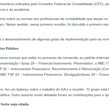
 membros indicados pelo Conselho Federal de Contabilidade (CFC), pe
erno e da academia.
ento sobre as normas aos profissionais de contabilidade que atuam no 
co. Nesse sentido, nessa primeira reunião, foi discutido o primeiro
wor
é o desenvolvimento de algumas guias de implementação para as norm
tor Público
algumas normas que estão no processo de conversão ao padrão
Internat
presentação / Ipsas 28 –
Financial Instruments: Presentation
; a NBC T
P 32 – Instrumentos Financeiros: Reconhecimento e Mensuração (Cont
 NBC TSP 33 – Instrumentos Financeiros: Divulgação/Ipsas 30 –
Financ
ho, fez um balanço sobre o trabalho do GA e a reunião. “O grupo está
blica. Outro assunto muito debatido foram as contribuições para o Ip
fonte seja citada.