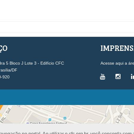
ÇO
IMPREN
a 5 Bloco J Lote 3 - Edifício CFC
Acesse aqui a ár
rasília/DF
0-920
VICE-PRESIDÊNCIAS
Administrativa
L
Controle Interno
D
Desenvolvimento Profissional
R
egação no portal. Ao utilizar o cfc.org.br, você concorda com