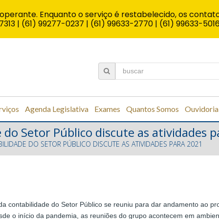
operante. Enquanto o serviço é restabelecido, os contato
7313 | (61) 99277-0237 | (61) 99633-2770 | (61) 99633-501
rviços
Agenda Legislativa
Exames
Quantos Somos
Ouvidoria
do Setor Público discute as atividades 
LIDADE DO SETOR PÚBLICO DISCUTE AS ATIVIDADES PARA 2021
) da contabilidade do Setor Público se reuniu para dar andamento ao p
sde o início da pandemia, as reuniões do grupo acontecem em ambiente 